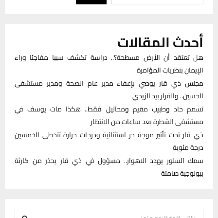
أحدث المقالات
هل تعتقد أن الأرض مسطحة؟.. دراسة تكشف سببا مفاجئا وراء
الإيمان بنظريات المؤامرة
مجلس ذي قار يوصي بإعفاء مدير عام الصحة ومدير مستشفى
الحسين.. والقرار بيد الزيدي
تسمم حاد وطبيب مقيم ومحاليل فقط.. هكذا مات يوسف في
مستشفى الشطرة بعد ساعات من الانتظار
ذي قار تحت تأثير موجة حر استثنائية ودرجات حرارة تتخطى الخمسين
درجة مئوية
سمك السلور يهدد الاهوار.. مسؤول في ذي قار يحذر من كارثة
بيولوجية صامتة
S