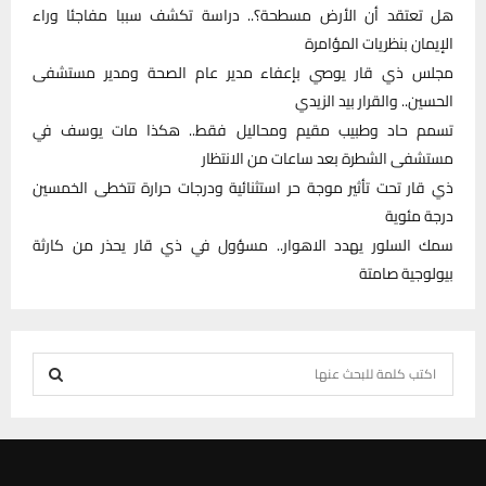
هل تعتقد أن الأرض مسطحة؟.. دراسة تكشف سببا مفاجئا وراء
الإيمان بنظريات المؤامرة
مجلس ذي قار يوصي بإعفاء مدير عام الصحة ومدير مستشفى
الحسين.. والقرار بيد الزيدي
تسمم حاد وطبيب مقيم ومحاليل فقط.. هكذا مات يوسف في
مستشفى الشطرة بعد ساعات من الانتظار
ذي قار تحت تأثير موجة حر استثنائية ودرجات حرارة تتخطى الخمسين
درجة مئوية
سمك السلور يهدد الاهوار.. مسؤول في ذي قار يحذر من كارثة
بيولوجية صامتة
S
e
S
a
r
E
c