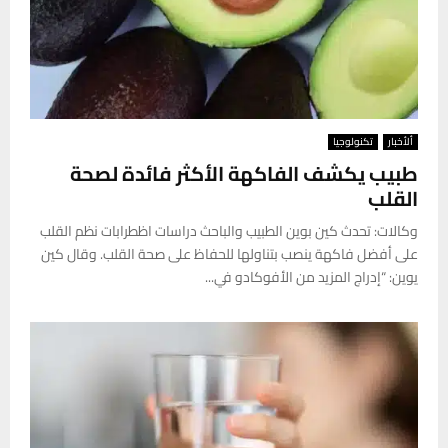
ألأخبار
تكنولوجيا
طبيب يكشف الفاكهة الأكثر فائدة لصحة
القلب
وكالات: تحدث كين بوين الطبيب والباحث دراسات اظطرابات نظم القلب
على أفضل فاكهة ينصب بتناولها للحفاظ على صحة القلب. وقال كين
يوين: “إدراج المزيد من الأفوكادو في...