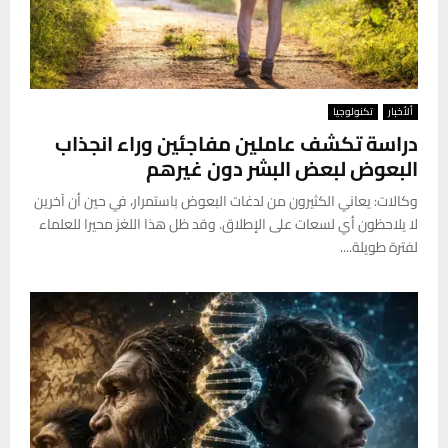
ألأخبار
تكنولوجيا
دراسة تكشف عاملين مفاجئين وراء انجذاب
البعوض لبعض البشر دون غيرهم
وكالات: يعاني الكثيرون من لدغات البعوض باستمرار، في حين أن آخرين
لا يلاحظون أي لسعات على الإطلاق. وقد ظل هذا اللغز محيرا للعلماء
لفترة طويلة....