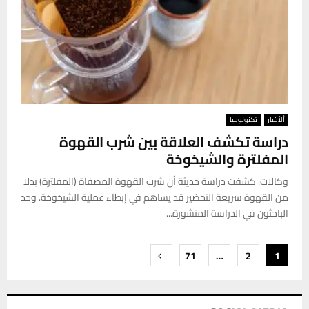
ألأخبار
تكنولوجيا
دراسة تكشف العلاقة بين شرب القهوة
المفلترة والشيخوخة
وكالات: كشفت دراسة حديثة أن شرب القهوة المصفاة (المفلترة) بدلا
من القهوة سريعة التحضير قد يساهم في إبطاء عملية الشيخوخة. وجد
الباحثون في الدراسة المنشورة...
تعدد
71
…
2
1
صفحات
المقالات