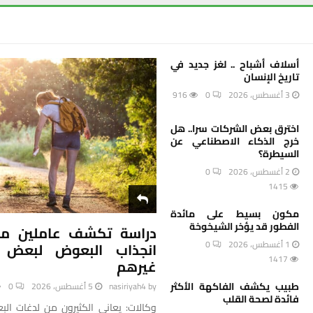
أسلاف أشباح .. لغز جديد في
تاريخ الإنسان
3 أغسطس، 2026
0
916
اخترق بعض الشركات سرا.. هل
خرج الذكاء الاصطناعي عن
السيطرة؟
2 أغسطس، 2026
0
1415
مكون بسيط على مائدة
الفطور قد يؤخر الشيخوخة
دراسة تكشف عاملين مفا
1 أغسطس، 2026
0
انجذاب البعوض لبعض 
1417
غيرهم
طبيب يكشف الفاكهة الأكثر
by
nasiriyah4
5 أغسطس، 2026
0
فائدة لصحة القلب
وكالات: يعاني الكثيرون من لدغات الب