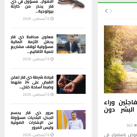
الاهوار.. مسؤول في ذي
قار يحذر من كارثة
بيولوجية...
6 أغسطس، 2026
معاون محافظ ذي قار
يحمّل الأزمة المالية
مسؤولية توقف مشاريع
تنمية الأقاليم...
6 أغسطس، 2026
قيادة شرطة ذي قار تعلن
القبض على 24 متهما
وضبط أسلحة خلال...
6 أغسطس، 2026
جئين وراء
البشر دون
مرور ذي قار يحسم
الجدل: البلديات مسؤولة
عن الإشارات الضوئية
362
وليس المرور
عوض باستمرار، في
6 أغسطس، 2026