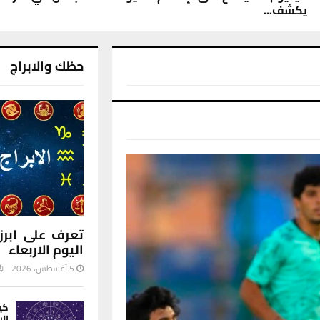
يكشف...
حظك والابراج
تعرف على ابرز 
اليوم الاربعاء
5 أغسطس، 2026
كي
إل