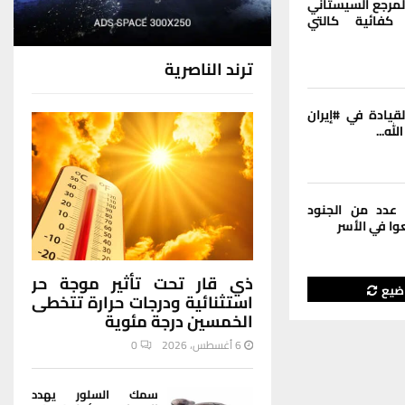
لمرجع السيستاني
كفائية كالتي
ترند الناصرية
قيادة في #إيران
له...
 عدد من الجنود
وا في الأسر
ذي قار تحت تأثير موجة حر
اضيع
استثنائية ودرجات حرارة تتخطى
الخمسين درجة مئوية
6 أغسطس، 2026
0
سمك السلور يهدد