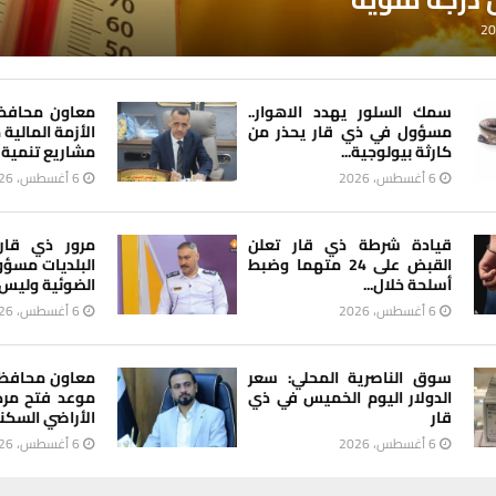
سمك السلور يهدد الاهوار..
معاون محافظ 
مسؤول في ذي قار يحذر من
الأزمة المالي
كارثة بيولوجية...
مشاريع تنمية ال
6 أغسطس، 2026
6 أغسطس، 2026
قيادة شرطة ذي قار تعلن
مرور ذي قار
القبض على 24 متهما وضبط
البلديات مسؤو
أسلحة خلال...
الضوئية وليس 
6 أغسطس، 2026
6 أغسطس، 2026
سوق الناصرية المحلي: سعر
معاون محافظ
الدولار اليوم الخميس في ذي
موعد فتح مرك
قار
الأراضي السكنية
6 أغسطس، 2026
6 أغسطس، 2026