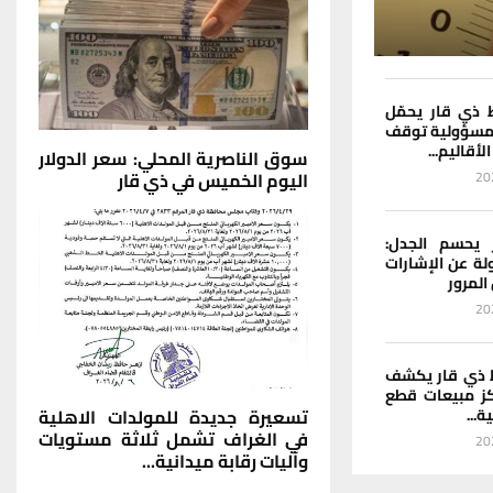
ذي قار يحمّل
ة مسؤولية توقف
أقاليم...
سوق الناصرية المحلي: سعر الدولار
اليوم الخميس في ذي قار
 يحسم الجدل:
لة عن الإشارات
المرور
 ذي قار يكشف
ز مبيعات قطع
تسعيرة جديدة للمولدات الاهلية
...
في الغراف تشمل ثلاثة مستويات
وآليات رقابة ميدانية...