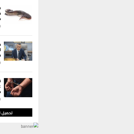
س
م
ك
م
ا
م
ق
خ
تحميل ا