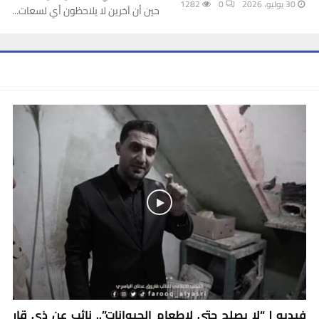
30 يوليو، 2026
0
1282
حين أن آخرين لا يلاحظون أي لسعات...
فيديو | “لا يصلح حتى لإطعام الحيوانات”.. نائب عن ذي قار