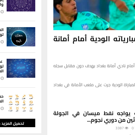
وا
ال
توق
ياته الودية أمام أمانة
عل
ة أمام نادي أمانة بغداد بهدف دون مقابل سجله
تو
الا
المباراة الودية جرت على ملعب الأمانة في بغداد
حظ
الا
 يواجه نفط ميسان في الجولة
اثين من دوري نجوم...
تحميل المزيد 
3387
0