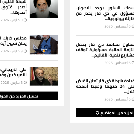
شبكة الخليج: ا
أصدر فتوى 
مك السلور يهدد الاهوار..
أصدرها...
سؤول في ذي قار يحذر من
ارثة بيولوجية...
9 مارس، 2026
6 أغسطس، 2026
مجلس خبراء ال
يعلن تعيين آية ال
عاون محافظ ذي قار يحمّل
لأزمة المالية مسؤولية توقف
9 مارس، 2026
شاريع تنمية الأقاليم...
6 أغسطس، 2026
علي لاريجاني:
الأمريكيين وقع
يادة شرطة ذي قار تعلن القبض
8 مارس، 2026
على 24 متهما وضبط أسلحة
لال...
تحميل المزيد من المو
6 أغسطس، 2026
لمزيد من المواضيع