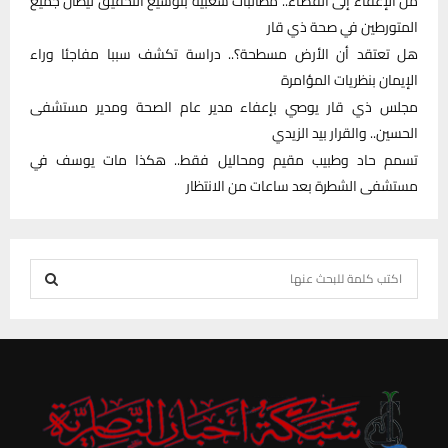
من الإعفاء إلى القضاء.. مطالبات شعبية بتوسيع التحقيق ليطال جميع
المتورطين في صحة ذي قار
هل تعتقد أن الأرض مسطحة؟.. دراسة تكشف سببا مفاجئا وراء
الإيمان بنظريات المؤامرة
مجلس ذي قار يوصي بإعفاء مدير عام الصحة ومدير مستشفى
الحسين.. والقرار بيد الزيدي
تسمم حاد وطبيب مقيم ومحاليل فقط.. هكذا مات يوسف في
مستشفى الشطرة بعد ساعات من الانتظار
S
e
S
a
r
E
c
h
A
f
R
o