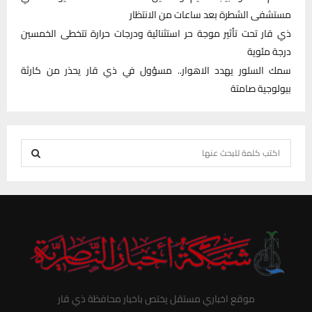
مستشفى الشطرة بعد ساعات من الانتظار
ذي قار تحت تأثير موجة حر استثنائية ودرجات حرارة تتخطى الخمسين
درجة مئوية
سمك السلور يهدد الاهوار.. مسؤول في ذي قار يحذر من كارثة
بيولوجية صامتة
S
e
S
a
r
E
c
h
A
f
R
o
r
C
موقع اخباري مستقل يختص باخبار محافظة ذي قار
: