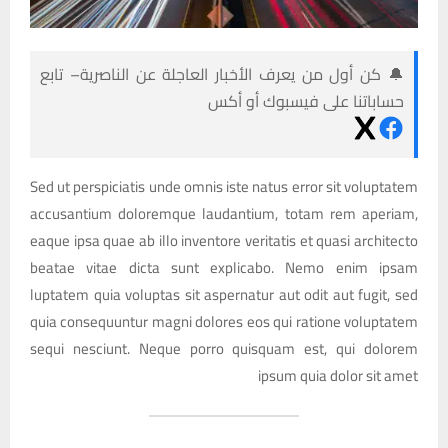
🔔 كن أول من يعرف الأخبار العاجلة عن الناصرية– تابع
حساباتنا على فيسبوك أو أكس
Sed ut perspiciatis unde omnis iste natus error sit voluptatem
accusantium doloremque laudantium, totam rem aperiam,
eaque ipsa quae ab illo inventore veritatis et quasi architecto
beatae vitae dicta sunt explicabo. Nemo enim ipsam
luptatem quia voluptas sit aspernatur aut odit aut fugit, sed
quia consequuntur magni dolores eos qui ratione voluptatem
sequi nesciunt. Neque porro quisquam est, qui dolorem
ipsum quia dolor sit amet