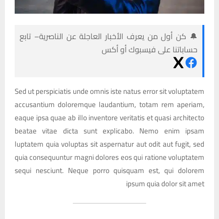
🔔 كن أول من يعرف الأخبار العاجلة عن الناصرية– تابع
حساباتنا على فيسبوك أو أكس
Sed ut perspiciatis unde omnis iste natus error sit voluptatem
accusantium doloremque laudantium, totam rem aperiam,
eaque ipsa quae ab illo inventore veritatis et quasi architecto
beatae vitae dicta sunt explicabo. Nemo enim ipsam
luptatem quia voluptas sit aspernatur aut odit aut fugit, sed
quia consequuntur magni dolores eos qui ratione voluptatem
sequi nesciunt. Neque porro quisquam est, qui dolorem
ipsum quia dolor sit amet