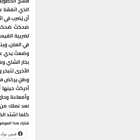
فسخ الخطوبة. 
الذي اتفقنا ع
أن يُضرب في ا
ضحكتُ ضحكةً 
لضريبة القيمة
في العلن، وينت
وضعتُ يدي على
بخار الشاي وه
الأخرى تتبخر و
وطنٍ يركض فيه
أدركتُ حينها 
وأمعاءنا وحتى
نعد نملك من أ
كلما اشتد الخن
شارك هذا الموضو
فيس بوك