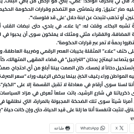
قال لي بالحرف الواحد: ‘عمي، بنتي مو ارخص من باقي البنات, ي
ليه صار ‘عتيق’, ولا يتماشى مع التضخم وقرارات الحكومة الحكيم
ثنين، أو تذهب لتبحث عن ابنة حلال ‘على قد فلوسك'”.
تشبه البكاء، وقلت له: “يا علاء، في بلدي، حتى نبضات القلب
 المضافة، والفقراء مثلي ومثلك لا يملكون سوى أن يحبوا في ا
ظروا رحمةً لا تمر عبر قرارات الحكومة”.
 كتف “علاء” المثقلة بخيبات العصر الرقمي وضريبة العاطفة، ونظ
و يتصاعد ليمتزج بدخان “النراجيل” في فضاء المقهى المتهالك، كأ
تستحيل دخاناً لا يُمسك. كان الصمت بيننا أبلغ من أي احتجاج، صمت
 المواطن وراء رغيف الخبز، بينما يركض الرغيف وراء “سعر الصرف
أننا لسنا سوى أرقام في معادلة لا تقبل القسمة إلا على “الكبار”،
 ذكرياتنا في شارع الرشيد، باتت سلعاً تُعرض في مزاد السياسات 
مرنا شيئاً سوى تلك الضحكة المجبولة بالمرارة، التي نطلقها في
اق، لنثبت لأنفسنا أننا ما زلنا على قيد الحياة، حتى وإن كانت حياة “ب
ع:
X
WhatsApp
طباعة