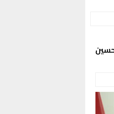
/حسين