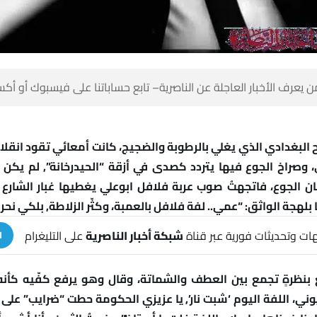
 كن أول من يعرف الأخبار العاجلة عن الناصرية– تابع حساباتنا على ف
ح البغدادي الذي يغلي بالرطوبة والضجيج، كانت أمعائي تقود انقلاب
ي، وصراخ الجوع فيها يتردد كصدى في أزقة “الحيدرخانة”, لم ي
ن الجوع، فاتجهتُ صوب عربة فلافل ابوعلي يغطيها غبار الشارع
ها بلهجة الواثق: “عمي.. لفة فلافل بالعمبة، وكثّر الزلاطة, بلكي
على التليغرام
شبكة أخبار الناصرية
تلقَّ تنبيهات وتحديثات فورية 
ة
ائع بنظرةٍ تجمع بين العطف والشماتة، وقال وهو يرفع كفّيه ك
وني، اللفة اليوم ‘شبت نار’, يا عزيزي الحكومة حطت “ضرايب” على ا