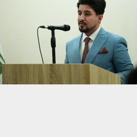
حسين تجربتك. سنفترض أنك موافق على هذا، ولكن يمكنك إلغاء الاشتراك إذا كنت
 من يعرف الأخبار العاجلة عن الناصرية– تابع حساباتنا على فيسبوك أو
 الزمن، بل نُستهلَك فيه، الوقت لا يمرّ كما نتخيل، بل يلتهمنا ببطء