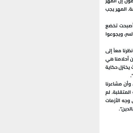
قول إن المهر
ة. المهر يجب
 أصبحت تخضع
لسر، ويجوعوا
رنا معاً إلى
ن أحلامنا هي
ٌ يختزل حكاية
“.
 وأن مشاعرنا
المتقلبة. لم
 وجه الأزمات
الدين
“.