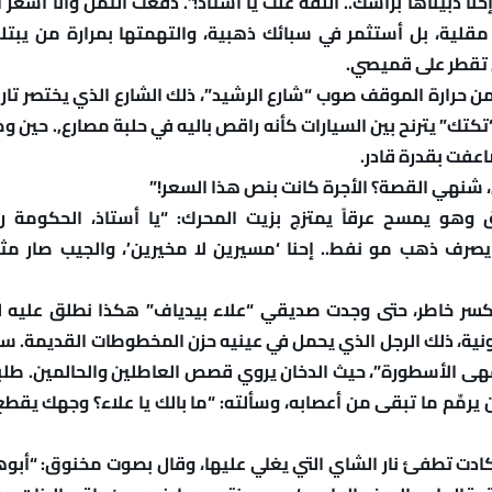
وإحنا ذبيناها براسك.. اللفة غلت يا أستاذ!”. دفعتُ الثمن وأنا أشعر 
لية، بل أستثمر في سبائك ذهبية، والتهمتها بمرارة من يبتل
ي تقطر على قميصي.
من حرارة الموقف صوب “شارع الرشيد”، ذلك الشارع الذي يختصر تاري
“تكتك” يترنح بين السيارات كأنه راقص باليه في حلبة مصارع,. حين و
اعفت بقدرة قادر.
، شنهي القصة؟ الأجرة كانت بنص هذا السعر!”
ق وهو يمسح عرقاً يمتزج بزيت المحرك: “يا أستاذ، الحكومة رف
يصرف ذهب مو نفط.. إحنا ‘مسيرين لا مخيرين’، والجيب صار مثل
كسر خاطر، حتى وجدت صديقي “علاء بيدياف” هكذا نطلق عليه لك
ونية، ذلك الرجل الذي يحمل في عينيه حزن المخطوطات القديمة. سح
هى الأسطورة”، حيث الدخان يروي قصص العاطلين والحالمين. طلبت
مِّم ما تبقى من أعصابه، وسألته: “ما بالك يا علاء؟ وجهك يقط
ادت تطفئ نار الشاي التي يغلي عليها، وقال بصوت مخنوق: “أبوه