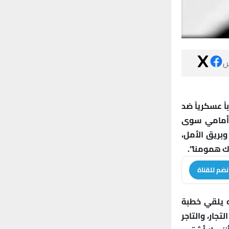

في ذلك الصبا
وقاري وثبات
الرضوخ لسلطا
وقلتُ لصاحب
انضم للقنا
نظر إليّ الب
عصماء: “يا عي