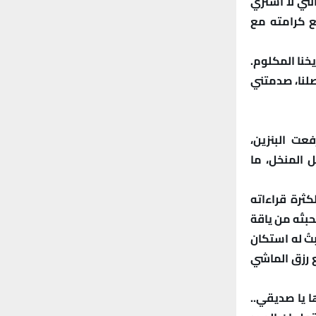
أنني لا أشتري
ع كرامته مع
خنا المكلوم.
صلنا، صدمتني
عت البنزين،
 المنخل، ما
ثرة قراءاته
بتُه من ياقة
ُ له استكان
ع رزق الماشي
ا يا صديقي..