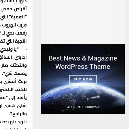
ذبّها براسنا، 
أقراص حمص مق
“العمبة” الت
قررتُ الهروب 
رفعتُ يدي لـ 
الأجرة التي تض
·
“يا وليدي
أجابني السائ
والتكتك صار 
يمسك شي”.
نزلتُ أمشي ب
للكتب الالكتر
يأسه إلى “مق
شاي هسى ان ير
والراجع!”.
تنهد تنهيدة ك