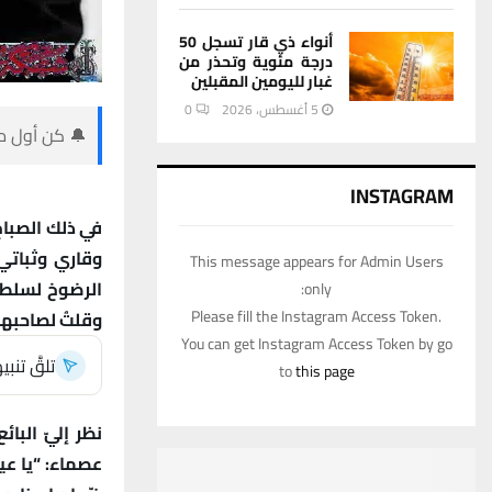
أنواء ذي قار تسجل 50
درجة مئوية وتحذر من
غبار لليومين المقبلين
5 أغسطس، 2026
0
🔔 كن أول من
INSTAGRAM
في ذلك الصباح
وقاري وثباتي
This message appears for Admin Users
الرضوخ لسلطان
only:
Please fill the Instagram Access Token.
وقلتُ لصاحبها 
You can get Instagram Access Token by go
تلقَّ تن
to
this page
نظر إليّ البا
عصماء: “يا عيو