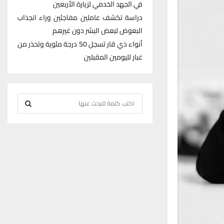
في الجهد الخدمي لزيارة الأربعين
دراسة تكشف عاملين مفاجئين وراء انجذاب
البعوض لبعض البشر دون غيرهم
أنواء ذي قار تسجل 50 درجة مئوية وتحذر من
غبار لليومين المقبلين
S
e
S
a
r
E
c
h
A
f
R
o
r
C
:
H