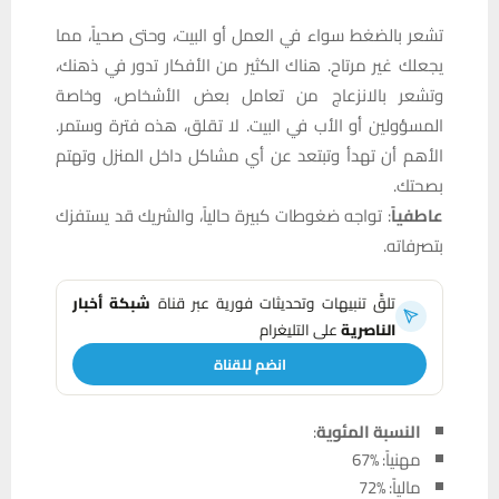
تشعر بالضغط سواء في العمل أو البيت، وحتى صحياً، مما
يجعلك غير مرتاح. هناك الكثير من الأفكار تدور في ذهنك،
وتشعر بالانزعاج من تعامل بعض الأشخاص، وخاصة
المسؤولين أو الأب في البيت. لا تقلق، هذه فترة وستمر.
الأهم أن تهدأ وتبتعد عن أي مشاكل داخل المنزل وتهتم
بصحتك.
عاطفياً
: تواجه ضغوطات كبيرة حالياً، والشريك قد يستفزك
بتصرفاته.
تلقَّ تنبيهات وتحديثات فورية عبر قناة
شبكة أخبار
الناصرية
على التليغرام
انضم للقناة
النسبة المئوية
:
مهنياً: %67
مالياً: %72