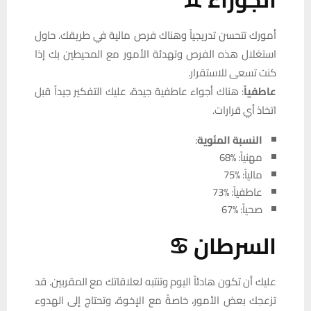
أمورك تتحسن تدريجياً وهناك فرص مالية في طريقك. حاول
استغلال هذه الفرص وتهدئة الأمور مع المحيطين بك إذا
كنت تسعى للاستقرار.
عاطفياً
: هناك أجواء عاطفية جيدة، عليك التفكير جيداً قبل
اتخاذ أي قرارات.
النسبة المئوية
:
مهنياً: %68
مالياً: %75
عاطفياً: %73
صحياً: %67
السرطان ♋
عليك أن تكون هادئاً اليوم وتنتبه لعلاقاتك مع المقربين. قد
تزعجك بعض الأمور، خاصةً مع الإخوة، وتحتاج إلى الهدوء