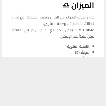
الميزان ♎
حاول تهدئة الأجواء في المنزل وتجنب المشاكل مع أفراد
العائلة. انتبه لصحتك وصحة المقربين.
عاطفياً
: هناك بعض الأمور التي تحتاج إلى حل في العلاقة،
فكن هادئاً بقدر الإمكان.
النسبة المئوية
:
مهنياً: %67
مالياً: %63
يستخدم هذا الموقع ملفات تعريف الارتباط لتحسين تجربتك. سنفترض أنك
عاطفياً: %68
موافق على هذا، ولكن يمكنك إلغاء الاشتراك إذا كنت ترغب في ذلك.
صحياً: %64
موافق
قراءة المزيد
العقرب ♏
اليوم مليء بالعلاقات والاتصالات الاجتماعية. هناك حضور
قوي لك، مع لقاءات وزيارات إيجابية.