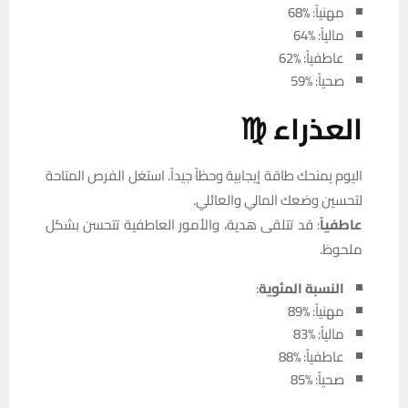
مهنياً: %68
مالياً: %64
عاطفياً: %62
صحياً: %59
العذراء ♍
اليوم يمنحك طاقة إيجابية وحظاً جيداً. استغل الفرص المتاحة
لتحسين وضعك المالي والعائلي.
عاطفياً
: قد تتلقى هدية، والأمور العاطفية تتحسن بشكل
ملحوظ.
النسبة المئوية
:
مهنياً: %89
مالياً: %83
عاطفياً: %88
صحياً: %85