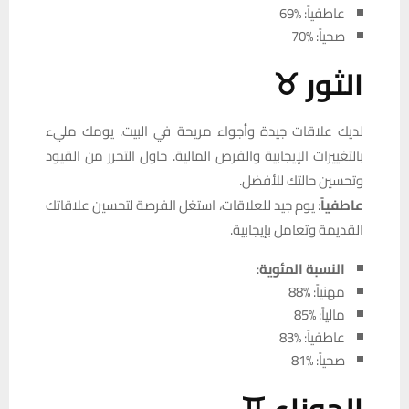
عاطفياً: %69
صحياً: %70
الثور ♉
لديك علاقات جيدة وأجواء مريحة في البيت. يومك مليء
بالتغييرات الإيجابية والفرص المالية. حاول التحرر من القيود
وتحسين حالتك للأفضل.
عاطفياً
: يوم جيد للعلاقات، استغل الفرصة لتحسين علاقاتك
القديمة وتعامل بإيجابية.
النسبة المئوية
:
مهنياً: %88
مالياً: %85
عاطفياً: %83
صحياً: %81
الجوزاء ♊