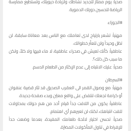
صحياً: يوم ممتاز لتجديد نشاطك ولزيادة حيويتك، وتستطيع ممارسة
الرياضة لتحسين دورتك الدموية.
#الجوزاء
مهنياً: تشعر بارتياح لدى تعاملك مع الناس بعد معاناة سابقة، لن
تظل وحيداً ولن تتعثّر خطواتك.
عاطفياً: كأنك تعيش في صحراء عاطفية، لا ماء فيها ولا كلأ، ولكن
ما سبب كل ذلك؟.
صحياً: عليك الانتباه إلى عدم الإكثار من الطعام الدسم.
#السرطان
مهنياً: مع وصول القمر الى العقرب الصديق قد تثار قضية عنفوان
أو كرامة تجعلك تنتفض على واقع معيّن وبدء صفحة جديدة.
عاطفياً: يكون من اللافت جداً قيام أحد من هم حولك بمحاولات
للفت انتباهك، لكنك لن تعيرهم أي اهتمام.
صحياً: تحسن اختيار لائحة طعامك المفيدة، بعدما وضعت حداً
للإفراط في تناول المأكولات المضرّة.