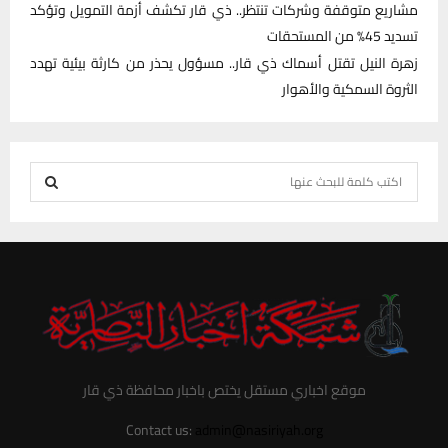
مشاريع متوقفة وشركات تنتظر.. ذي قار تكشف أزمة التمويل وتؤكد
تسديد 45% من المستحقات
زهرة النيل تقتل أسماك ذي قار.. مسؤول يحذر من كارثة بيئية تهدد
الثروة السمكية والأهوار
S
e
S
a
r
E
c
h
A
f
R
o
r
C
موقع اخباري مستقل يختص باخبار محافظة ذي قار
:
H
Contact us:
admin@nasiriyah.org