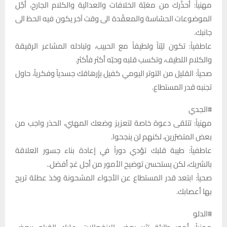
مهنياً: أحذّرك من مغبّة الخلافات والعدائية والكلام الجارح، أجِّل
الموضوعات الحسّاسة والمعقّدة الى وقت آخر يكون فيه الحظ الى
جانبك.
عاطفياً: تكون ليّناً ولطيفاً مع الحبيب، وتبادله المشاعر الرقيقة
والكلام اللطيف، وتكسب قلبه وحبّه أكثر فأكثر.
صحياً: القليل من التوتر اليومي كفيل بإرهاقك جسدياً وفكرياً، حاول
تجنبه قدر المستطاع.
#الجدي
مهنياً: تتلقى دعوة خاصة لتعزيز وضعك المهني، الحذر واجب من
بعض المتضرّرين، لكنهم لن ينجحوا.
عاطفياً: طيبة قلبك تؤدي دوراً في إعادة بناء جسور العلاقة
بالشريك، لكن يستحسن توضيح الأمور من أجل غدٍ أفضل..
صحياً: ابتعد قدر المستطاع عن الأجواء المشحونة وخذ عطلة تريح
بها أعصابك.
#الدلو