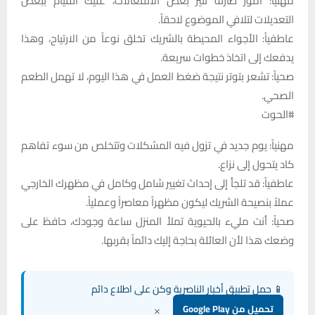
مهنياً: أمور طارئة تثير بعض الانفعالات، عليك القيام ببعض
التعديلات لتلافي الموضوع لاحقاً.
عاطفياً: الأجواء المحيطة بالشريك تخلق نوعاً من الارتياح، وهذا
يدفعك إلى اتخاذ خطوات سريعة.
صحياً: تشعر بتوتر نتيجة ضغط العمل في هذا اليوم، لا تهمل الطعم
الصحي.
#الحوت
مهنياً: يوم جديد في تزول فيه المشكلات وتتخلص من سوء تفاهم
كاد يتحول إلى نزاع.
عاطفياً: قد تلجأ إلى إحداث تغيير شامل وكامل في مظهرك الخارجي
عملاً بنصيحة الشريك ليكون مظهراً معاصراً وعملياً.
صحياً: أنت مليء بالحيوية تملأ المنزل ساعة وجودك، حافظ على
وضعك هذا لأن العائلة بحاجة إليك دائماً بقربها.
📱 حمل تطبيق أخبار الناصرية وكن على اطلاع دائم
×
تحميل من Google Play