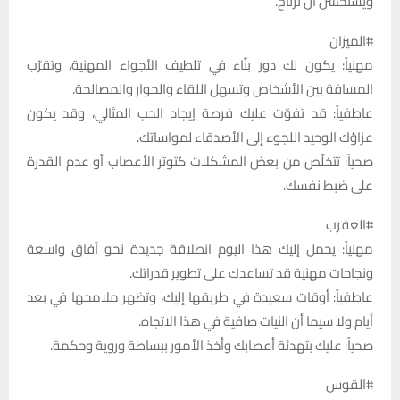
ويستحسن أن ترتاح.
#الميزان
مهنياً: يكون لك دور بنّاء في تلطيف الأجواء المهنية، وتقرّب
المسافة بين الأشخاص وتسهل اللقاء والحوار والمصالحة.
عاطفياً: قد تفوّت عليك فرصة إيجاد الحب المثالي، وقد يكون
عزاؤك الوحيد اللجوء إلى الأصدقاء لمواساتك.
صحياً: تتخلّص من بعض المشكلات كتوتر الأعصاب أو عدم القدرة
على ضبط نفسك.
#العقرب
مهنياً: يحمل إليك هذا اليوم انطلاقة جديدة نحو آفاق واسعة
ونجاحات مهنية قد تساعدك على تطوير قدراتك.
عاطفياً: أوقات سعيدة في طريقها إليك، وتظهر ملامحها في بعد
أيام ولا سيما أن النيات صافية في هذا الاتجاه.
صحياً: عليك بتهدئة أعصابك وأخذ الأمور ببساطة وروية وحكمة.
#القوس