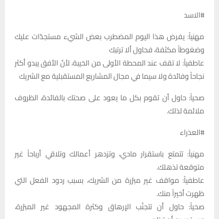
#الاسد
مهنياً: يفرض هذا اليوم المضطرب بعض الشيء مستجدّات عليك
وضغوطاً مكثفة، فحاول ألا ترتبك
عاطفياً: لا تقف عند المحطة الأولى من الخيبة، لأنّ الأفق يبدو أكثر
نجاحاً وفائدة ولا سيما في مجال المشاريع المستقبلية مع الشريك
صحياً: حاول أن تقوم بكل ما يعود على صحتك بالفائدة، الظروف
ملائمة لذلك.
#العذراء
مهنياً: تتمتع باستقرار مادي، وتزدهر أعمالك وتلاقي أرباحاً غير
متوقعة تذهلك.
عاطفياً: مواقف غير مبرّرة من الشريك، بسبب ردود الفعل التي
ظهرت أخيراً منك.
صحياً: حاول أن تتجنّب الإرهاق وكثرة المجهود غير المبرّرة،