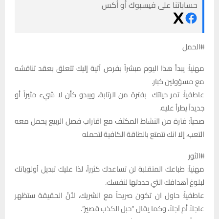
حساباتنا على فيسبوك أو أكس
#الحمل
مهنياً: يبدأ هذا اليوم مبشراً بفرص آتية إليك تتعلق بعقد تناقشه
مع مسؤولين كبار.
عاطفياً: تمر حياتك بفترة من الرتابة، ويبدو كأن لا شيء مثيراً أو
جديداً يطرأ عليه.
صحياً: فترة من النشاط المكثف مع اقتراب فصل الربيع يحمل معه
التعب، إلا انك تتمتع بالطاقة الكافية لتحمله
#الثور
مهنياً: طباعك المتقلبة لن تساعدك كثيراً، لذا عليك تبديل أولوياتك
لبلوغ أهدافك التي حددتها لنفسك.
عاطفياً: حاول ان تكون صريحاً مع الشريك، لأنّ الحقيقة ستظهر
عاجلاً أم آجلاً، وكما يقال “حبل الكذب قصير”.