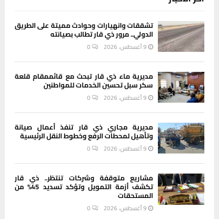
تشققات وانهيارات وحوادث مميتة على الطريق
الدولي.. مرور ذي قار تطالب بصيانته
9 أغسطس، 2026
0
مديرية ماء ذي قار تبحث مع قائممقام قلعة
سكر سبل تحسين الخدمات للمواطنين
9 أغسطس، 2026
0
مديرية مجاري ذي قار تنفذ أعمال صيانة
وتأهيل لمحطات الرفع وخطوط النقل الرئيسية
9 أغسطس، 2026
0
مشاريع متوقفة وشركات تنتظر.. ذي قار
تكشف أزمة التمويل وتؤكد تسديد 45% من
المستحقات
9 أغسطس، 2026
0