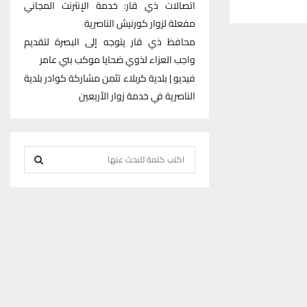
اتصالات ذي قار: خدمة الإنترنت المجاني
مفعلة لزوار كورنيش الناصرية
محافظ ذي قار يتوجه إلى البصرة لتقديم
واجب العزاء لذوي ضحايا موكب بني عامر
فيديو | بلدية كربلاء تثمن مشاركة كوادر بلدية
الناصرية في خدمة زوار الأربعين
S
e
S
a
r
E
c
h
A
f
R
o
r
C