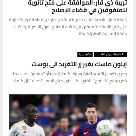
تربية ذي قار: الموافقة على فتح ثانوية
للمتفوقين في قضاء الإصلاح
شبكة اخبار الناصرية:اعلنت مديرية تربية ذي قار عن موافقة وزارة التربية
على فتح ثانوية للمتفوقين في قضاء الإصلاح شرق الناصرية .وذكرت
وثيقة للمديرية تابعتها شبكة...
إذاعة وتلفزيون الناصرية
تكنولوجيا
إيلون ماسك يغير زر التغريد الى بوست
وجرى تغيير زر التغريد لفترة وجيزة بكلمة (post) أو “منشور”، بحسب ما
ذكر موقع “ذا فيرج” التقني. لكن حتى صباح اليوم الأحد، لا تزال كلمة...