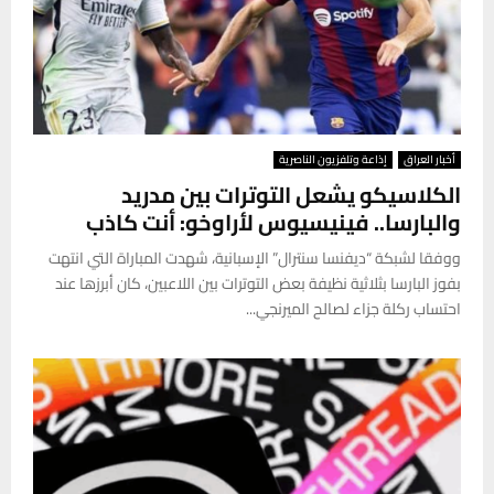
أخبار العراق
إذاعة وتلفزيون الناصرية
الكلاسيكو يشعل التوترات بين مدريد
والبارسا.. فينيسيوس لأراوخو: أنت كاذب
ووفقا لشبكة “ديفنسا سنترال” الإسبانية، شهدت المباراة التي انتهت
بفوز البارسا بثلاثية نظيفة بعض التوترات بين اللاعبين، كان أبرزها عند
احتساب ركلة جزاء لصالح الميرنجي...