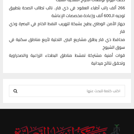
266 ألف راتب أطباء العقود في ذي قار.. نائب تطالب الصحة بتطبيق
توجيه الـ600 ألف وإعادة مخصصات الإعاشة
جهاز الأمن الوطني يطيح بشبكة لتهريب النفط الخام في البصرة وذي
قار
محافظ ذي قار يطلق مشاريع البنى التحتية لأربع مناطق سكنية في
سوق الشيوخ
قوات أمنية مشتركة تمشط مناطق البطحاء الزراعية والصحراوية
وتحقق نتائج ميدانية
S
e
S
a
r
E
c
h
A
f