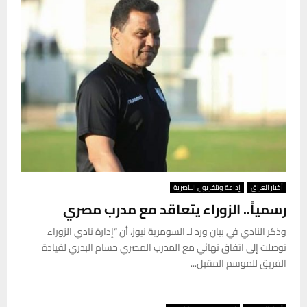
أخبار العراق
إذاعة وتلفزيون الناصرية
رسمياً.. الزوراء يتعاقد مع مدرب مصري
وذكر النادي في بيان ورد لـ السومرية نيوز، أن “إدارة نادي الزوراء
توصلت إلى اتفاق نهائي مع المدرب المصري حسام البدري لقيادة
الفريق للموسم المقبل...