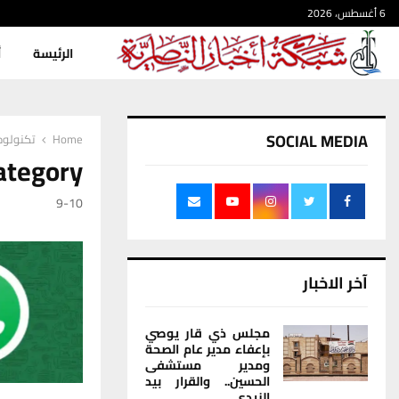
6 أغسطس، 2026
الرئيسة
أ
SOCIAL MEDIA
Home
تكنولوج
Category : تكنول
9-10
آخر الاخبار
مجلس ذي قار يوصي
بإعفاء مدير عام الصحة
ومدير مستشفى
الحسين.. والقرار بيد
الزيدي