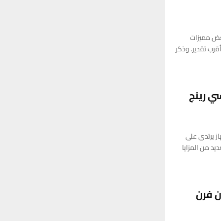
r
C
:
H
عض مميزات
 في أجهزتها حتى عام 2027 على أقرب تقدير. وذكر
ي رينج
ز يرتدى على
يد من المزايا
 فرن