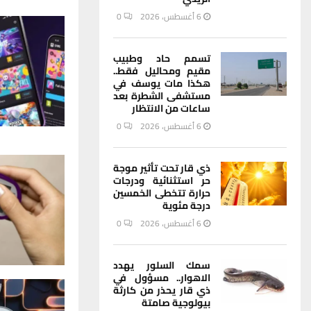
6 أغسطس، 2026
0
تسمم حاد وطبيب
مقيم ومحاليل فقط..
هكذا مات يوسف في
مستشفى الشطرة بعد
ساعات من الانتظار
6 أغسطس، 2026
0
ذي قار تحت تأثير موجة
حر استثنائية ودرجات
حرارة تتخطى الخمسين
درجة مئوية
6 أغسطس، 2026
0
سمك السلور يهدد
الاهوار.. مسؤول في
ذي قار يحذر من كارثة
بيولوجية صامتة