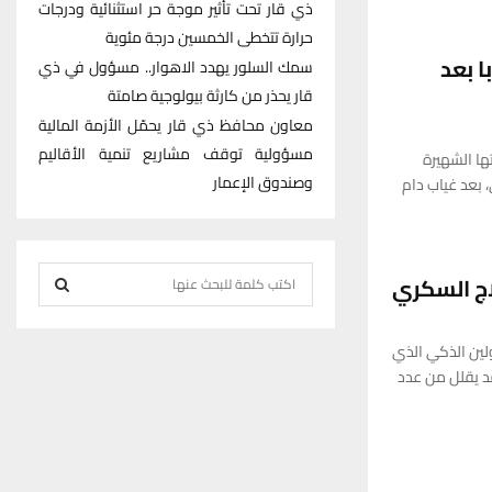
ذي قار تحت تأثير موجة حر استثنائية ودرجات
حرارة تتخطى الخمسين درجة مئوية
ا بعد
سمك السلور يهدد الاهوار.. مسؤول في ذي
قار يحذر من كارثة بيولوجية صامتة
معاون محافظ ذي قار يحمّل الأزمة المالية
مسؤولية توقف مشاريع تنمية الأقاليم
ها الشهيرة
وصندوق الإعمار
 بعد غياب دام
S
اج السكري
e
S
a
ولين الذكي الذي
r
E
د يقلل من عدد
c
h
A
f
R
o