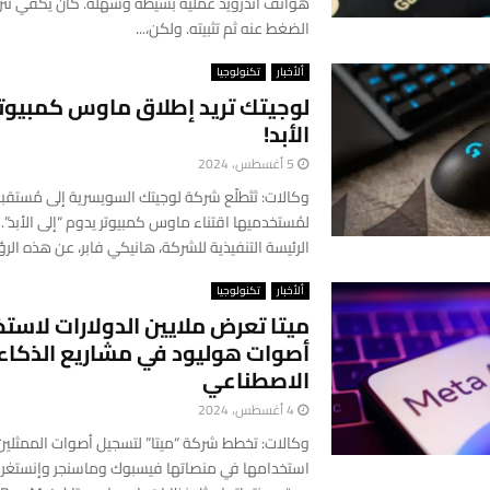
هواتف أندرويد عملية بسيطة وسهلة. كان يكفي تن
الضغط عنه ثم تثبيته. ولكن،...
ألأخبار
تكنولوجيا
لوجيتك تريد إطلاق ماوس كمبيوتر
الأبد!
5 أغسطس، 2024
وكالات: تَتَطلّع شركة لوجيتك السويسرية إلى مُستقب
لمُستخدميها اقتناء ماوس كمبيوتر يدوم “إلى الأبد
الرئيسة التنفيذية للشركة، هانيكي فابر، عن هذه الرؤي
ألأخبار
تكنولوجيا
ميتا تعرض ملايين الدولارات لاستخ
أصوات هوليود في مشاريع الذكاء
الاصطناعي
4 أغسطس، 2024
وكالات: تخطط شركة “ميتا” لتسجيل أصوات الممثلي
استخدامها في منصاتها فيسبوك وماسنجر وإنستغرا