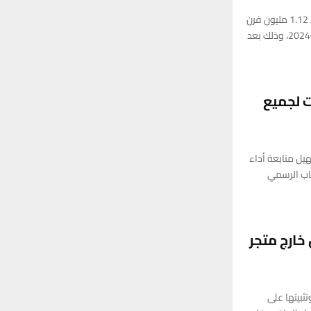
وكالات: أعلنت شركة سامسونج أمريكا عن استدعاء 1.12 مليون فرن
كهربائي بيع في الولايات المتحدة بين عامي 2013 و2024، وذلك بعد
 لجميع
يل متابعة أداء
اب الرسمي
خارج متجر
 في السابق، كانت عملية تنزيل ملفات APK وتثبيتها على