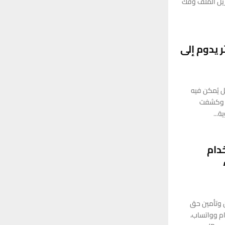
زيل الملف وفك
 يدوم إلى
ل يُمكن فيه
”. وكشفت
ة...
دام
ن وتأمين حق
م وواتساب،