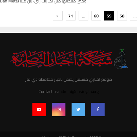
وحتى منتجاتها مثل نظارات راي-بان ميتا (Ray-Ban Meta)، بحسب...
71
…
60
59
58
…
ت
موقع اخباري مستقل يختص باخبار محافظة ذي قار
Contact us:
admin@nasiriyah.org