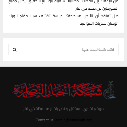
من الإعفاء إلى القضاء.. مطالبات شعبية بتوسيع التحقيق ليطال جميع
المتورطين في صحة ذي قار
هل تعتقد أن الأرض مسطحة؟.. دراسة تكشف سببا مفاجئا وراء
الإيمان بنظريات المؤامرة
S
e
S
a
r
E
c
h
A
f
R
o
r
C
موقع اخباري مستقل يختص باخبار محافظة ذي قار
:
H
Contact us:
admin@nasiriyah.org