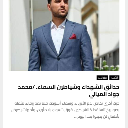
ألأخبار
مقالات
حدائق الشهداء وشياطين السماء. /محمد
جواد الميالي
حربٌ أخرى تخاض بدم الأبرياء، وسماء أسودت فلم تعد زرقاء، مثقلة
بصواريخ تتساقط كالشياطين، فوق شعوبٌ بلا مأوى، وأمهاتٌ يصرخن
بأطفالٍ لن يجيبوا بعد اليوم،...