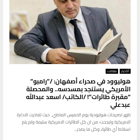
ألأخبار
مقالات
هوليوود في صحراء أصفهان: /”رامبو”
الأمريكي يستنجد بمسدسه.. والمحصلة
“مقبرة طائرات”! /الكاتب/ اسعد عبدالله
عبدعلي
ظهر تصريحات هوليودية يوم الخميس الماضي, حيث تفاخرت الادارة
الامريكية وتبجحت: من ان كل الطائرات الامريكية سليمة ولم يتم
اسقاط أي طائرة, وكل ما يصدر...