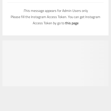
This message appears for Admin Users only:
Please fill the Instagram Access Token. You can get Instagram
Access Token by go to
this page
يستخدم هذا الموقع ملفات تعريف الارتباط لتحسين تجربتك. سنفترض أنك
موافق على هذا، ولكن يمكنك إلغاء الاشتراك إذا كنت ترغب في ذلك.
موافق
قراءة المزيد