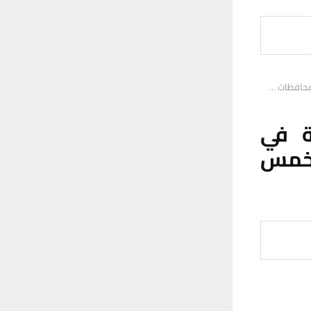
ة في
آ من خمس