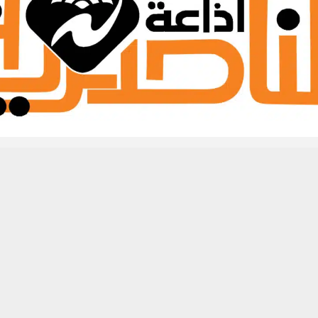
 من يعرف الأخبار العاجلة عن الناصرية– تابع حساباتنا على فيسبوك أو
حسين تجربتك. سنفترض أنك موافق على هذا، ولكن يمكنك إلغاء الاشتراك إذا كنت
وضوع:
وك
X
WhatsApp
طباعة
0