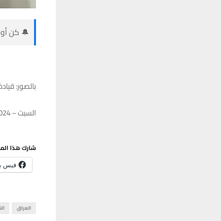
🔔 كن أول
بالصور: قيادة
السبت – 06/01/2024 – 18:52
شارك هذا الم
فيس ب
العراق
الن