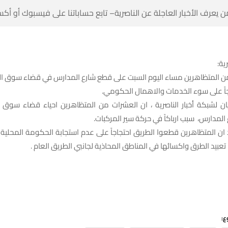
 كن أول من يعرف الأخبار العاجلة عن الناصرية– تابع حساباتنا على ف
شبك
من المتظاهرين مساء اليوم السبت على قطع شارع المدارس في قضاء سوق ال
المحترقة، احتجاجاً على سوء الخدمات وا
ن لشبكة أخبار الناصرية ، ان العشرات من المتظاهرين احياء قضاء سو
الطريق في شارع المدارس، سبب ارباكاً في حرك
ان المتظاهرين قطعوا الطريق احتجاجاً على عدم استجابة الحكومة المحلية 
وفي ومقدمتها تعبيد الطرق واكسائها في المناطق المحاذية لجانبي
شا