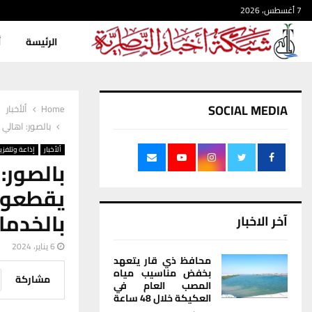
7 أغسطس، 2026
الرئيسة
أ
SOCIAL MEDIA
Home
ألأخبار
بالصور: اهالي
ألأخبار
إذاعة وتلفزي
بالصور
يقطعون 
بالخدما
آخر الاخبار
6 يناير، 2024
محافظ ذي قار يتعهد
بخفض مناسيب مياه
مشاركة
المصب العام في
العكيكة خلال 48 ساعة