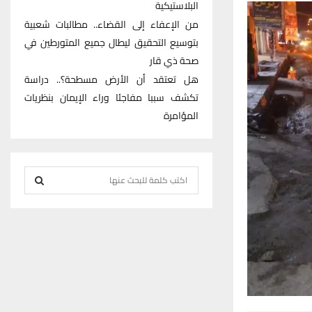
البلاستيكية
من الإعفاء إلى القضاء.. مطالبات شعبية
بتوسيع التحقيق ليطال جميع المتورطين في
صحة ذي قار
هل تعتقد أن الأرض مسطحة؟.. دراسة
تكشف سببا مفاجئا وراء الإيمان بنظريات
المؤامرة
S
e
S
a
r
E
c
h
A
f
R
o