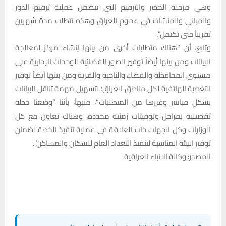
وهي مرحلة الحصر والترقيم التي تتضمن عملية ترقيم الدور
والمباني والمنشآت في عموم العراق وهذه تتطلب مدة شهرين
تقريباً حتى تكتمل”.
وتابع، أن “هناك متطلبات أخرى من بينها إنشاء مركز لمعالجة
البيانات ومن بينها أيضاً توفير الصور الفضائية للوحدات الإدارية على
مستوى المحافظة والقضاء والناحية والقرية ومن بينها أيضاً توفير
التغطية الهاتفية لكل مناطق العراق؛ لتسهيل مهمة تناقل البيانات
بشكل مباشر وغيرها من المتطلبات”، منبهاً، بأننا “وضعنا خطة
تفصيلية بمراحل وتوقيتات زمنية محددة، وهناك تعاون مع كل
الوزارات وكل الجهات ذات العلاقة في عملية تنفيذ الخطة لضمان
توفير البيئة المناسبة لتنفيذ التعداد العام للسكان والمساكن”.
المصدر: وكالة الانباء العراقية