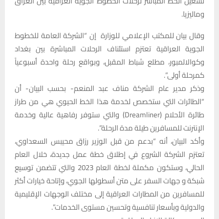
تشغيل الخط المباشر لرحلات الخطوط الجوية العراقية بين العراق
وماليزيا.
وقال بيان للمكتب الإعلامي للوزارة إن “الشركة العامة للخطوط
الجوية العراقية تعتزم استئناف الرحلات المباشرة بين بغداد
وكوالالمبور، مطلع شباط المقبل، وبواقع رحلة واحدة أسبوعياً
كمرحلة أولى”.
وذكر مدير عام الشركة مناف عبد المنعم- بحسب البيان- أن
“الطائرات التي ستخصص لخدمة هذا الخط الحيوي هي من طراز
طائرة الأحلام (Dreamliner) والتي ستوفر رفاهية عالية وخدمة
الإنترنت للمسافرين طيلة مدة الرحلة”.
وأكد البيان، أنه “بدعم من قبل الوزير رزاق محيبس السعداوي،
تعتزم الشركة الشروع في إطلاق خطة عمل جديدة، خلال العام
الحالي، وستكون مكملة لخطة العام 2023 والتي تتضمن توسيع
شبكة و جهات السفر على متن أسطولها الجوي، وإتاحة خيارات أكثر
للمسافرين من المطارات العراقية إلى مختلف الوجهات الإقليمية
والدولية وبأسعار تنافسية وتحسين مستوى الخدمات”.