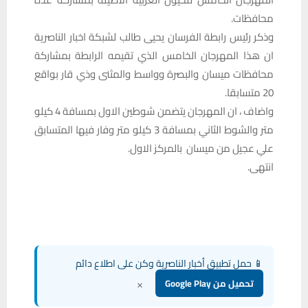
محافظات.
وذكر رئيس رابطة الفرسان يحيى طالب لشبكة اخبار الناصرية
ان هذا المهرجان الخامس الذي تقيمه الرابطة بمشاركة
محافظات ميسان والبصرة وواسط والمثنى وذي قار بواقع
20 متسابقا.
واضاف ، ان المهرجان يتضمن شوطين الاول بمسافة 4 كيلو
متر والشوط الثاني بمسافة 3 كيلو متر وفار فيها المتسابق
علي عجيل من ميسان بالمركز الاول.
انتهى.
📱 حمل تطبيق أخبار الناصرية وكن على اطلاع دائم
×
تحميل من Google Play