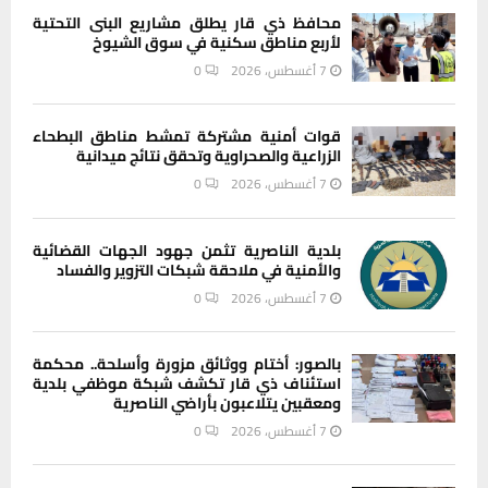
محافظ ذي قار يطلق مشاريع البنى التحتية
لأربع مناطق سكنية في سوق الشيوخ
7 أغسطس، 2026
0
قوات أمنية مشتركة تمشط مناطق البطحاء
الزراعية والصحراوية وتحقق نتائج ميدانية
7 أغسطس، 2026
0
بلدية الناصرية تثمن جهود الجهات القضائية
والأمنية في ملاحقة شبكات التزوير والفساد
7 أغسطس، 2026
0
بالصور: أختام ووثائق مزورة وأسلحة.. محكمة
استئناف ذي قار تكشف شبكة موظفي بلدية
ومعقبين يتلاعبون بأراضي الناصرية
7 أغسطس، 2026
0