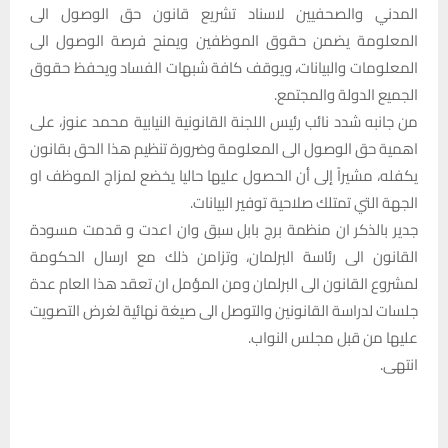
المدني والصحفيين لاسناد تشريع قانون حق الوصول الى
المعلومة يضمن حقوق الموظفين ويمنح فرصة الوصول الى
المعلومات والبيانات، ويوقف كافة شبهات الفساد ويحفظ حقوق
الجميع الدولة والمجتمع.
من جانبه شدد نائب رئيس اللجنة القانونية النيابية محمد عنوز، على
اهمية حق الوصول الى المعلومة وضرورة تنظيم هذا الحق بقانون
يكفله، مشيراً إلى أن الحصول عليها حاليا يخضع لمزاج الموظف او
الجهة التي تمتلك صلاحية توفير البيانات.
جدير بالذكر ان منظمة برج بابل سبق وان اعدت و قدمت مسودة
القانون الى رئاسة البرلمان، وتزامن ذلك مع ارسال الحكومة
لمشروع القانون الى البرلمان ومن المؤمل ان تعقد هذا العام عدة
جلسات لدراسة القانونين والتوصل الى صيغة نهائية لغرض التصويت
عليها من قبل مجلس النواب.
انتهى.