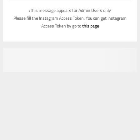
This message appears for Admin Users only:
Please fill the Instagram Access Token. You can get Instagram
Access Token by go to
this page
يستخدم هذا الموقع ملفات تعريف الارتباط لتحسين تجربتك. سنفترض أنك
موافق على هذا، ولكن يمكنك إلغاء الاشتراك إذا كنت ترغب في ذلك.
موافق
قراءة المزيد