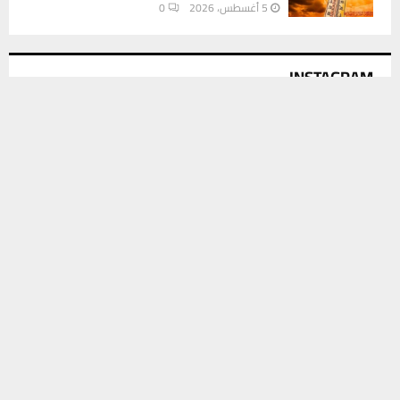
5 أغسطس، 2026
0
INSTAGRAM
يستخدم هذا الموقع ملفات تعريف الارتباط لتحسين تجربتك. سنفترض أنك
موافق على هذا، ولكن يمكنك إلغاء الاشتراك إذا كنت ترغب في ذلك.
This message appears for Admin Users only:
موافق
قراءة المزيد
Please fill the Instagram Access Token. You can get Instagram
Access Token by go to
this page