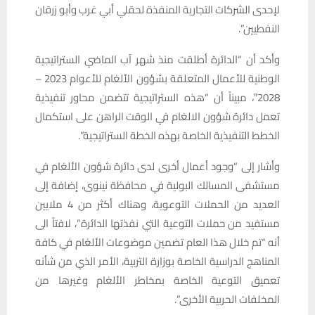
لإحدى الشركات التجارية المنفذة لحقلي أبي غرب وأبو زرقان
النفطيين”.
وأكد أن “الدائرة أطلقت منذ شهر آب الماضي الستراتيجية
الوطنية للأعمال المتعلقة بشؤون الألغام للأعوام 2023 –
2028″، مبيناً أن “هذه الستراتيجية تتضمن محاور تنفيذية
تعمل دائرة شؤون الالغام في الوقت الراهن على استكمال
الخطط التنفيذية الخاصة بهذه الخطة الستراتيجية”.
وأشار إلى “وجود أعمال أخرى لدى دائرة شؤون الألغام في
مستشفى المسالك البولية في محافظة نينوى، إضافة إلى
العديد من الحملات التوعوية، وهناك أكثر من 4 ملايين
مستفيد من حملات التوعية التي نفذتها الدائرة”، لافتاً الى
أنه “تم خلال هذا العام تضمين موضوعات الألغام في كافة
المناهج الدراسية الخاصة بوزارة التربية، الأمر الذي من شأنه
تعميق التوعية الخاصة بمخاطر الألغام وغيرها من
المخلفات الحربية الأخرى”.