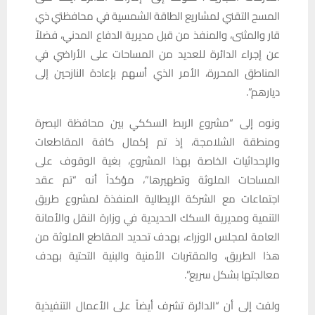
المسح التقني لمشاريع الطاقة الشمسية في محافظتي ذي
قار والمثنى، والمنفذ من قبل مديرية الدفاع المدني، فضلاً
عن إجراء الدائرة للعديد من المساحات على الأراضي في
المناطق المحررة، الأمر الذي أسهم بإعادة النازحين إلى
ديارهم”.
ونوه إلى “مشروع الربط السككي بين محافظة البصرة
ومنطقة الشلامجة، إذ تم إكمال كافة المقاطعات
والإحداثيات الخاصة بهذا المشروع، بغية الوقوف على
المساحات الملوثة وتطهيرها”، مؤكداً أنه “تم عقد
اجتماعات مع الشركة الإيطالية المنفذة لمشروع طريق
التنمية ومديرية السكك الحديدية في وزارة النقل والأمانة
العامة لمجلس الوزراء، بهدف تحديد المقاطع الملوثة من
هذا الطريق، والمقتربات الأمنية والبنية التحتية بهدف
معالجتها بشكل سريع”.
ولفت إلى أن “الدائرة تشرف أيضاً على الأعمال التنفيذية