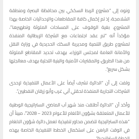
ونوه إلى “مشروع الربط السككي بين محافظة البصرة ومنطقة
الشلامجة، إذ تم إكمال كافة المقاطعات والإحداثيات الخاصة بهذا
المشروع، بغية الوقوف على المساحات الملوثة وتطهيرها”،
مؤكداً أنه “تم عقد اجتماعات مع الشركة الإيطالية المنفذة
لمشروع طريق التنمية ومديرية السكك الحديدية في وزارة النقل
والأمانة العامة لمجلس الوزراء، بهدف تحديد المقاطع الملوثة
من هذا الطريق، والمقتربات الأمنية والبنية التحتية بهدف معالجتها
بشكل سريع”.
ولفت إلى أن “الدائرة تشرف أيضاً على الأعمال التنفيذية لإحدى
الشركات التجارية المنفذة لحقلي أبي غرب وأبو زرقان النفطيين”.
وأكد أن “الدائرة أطلقت منذ شهر آب الماضي الستراتيجية الوطنية
للأعمال المتعلقة بشؤون الألغام للأعوام 2023 – 2028″، مبيناً أن
“هذه الستراتيجية تتضمن محاور تنفيذية تعمل دائرة شؤون الالغام
في الوقت الراهن على استكمال الخطط التنفيذية الخاصة بهذه
الخطة الستراتيجية”.