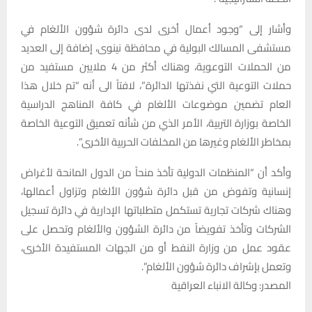
وأشار إلى “وجود أعمال أخرى لدى دائرة شؤون الألغام في
مستشفى المسالك البولية في محافظة نينوى، إضافة إلى العديد
من الحملات التوعوية، وهناك أكثر من 4 ملايين مستفيد من
حملات التوعية التي نفذتها الدائرة”، لافتاً الى أنه “تم خلال هذا
العام تضمين موضوعات الألغام في كافة المناهج الدراسية
الخاصة بوزارة التربية، الأمر الذي من شأنه تعميق التوعية الخاصة
بمخاطر الألغام وغيرها من المخلفات الحربية الأخرى”.
وأكد أن “المنظمات الدولية تأخذ منحاً من الدول المانحة لأغراض
إنسانية وتفوض من قبل دائرة شؤون الألغام وتزاول أعمالها،
وهناك شركات تجارية تستكمل متطلباتها الإدارية في دائرة تسجيل
الشركات وتأخذ تفويضاً من دائرة الشؤون والألغام وتحصل على
عقود عمل من وزارة النفط أو من الجهات المستفيدة الأخرى،
وتعمل بإشراف دائرة شؤون الألغام”.
المصدر: وكالة الانباء العراقية