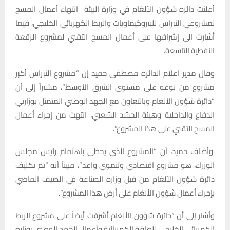
أعلنت دائرة شؤون الألغام في وزارة البيئة انتهاء أعمال المسح
لمشروعي النبراس للبتروكيماويات والربط الكهربائي الخليجي، فيما
أشارت الى إشرافها على أعمال المسح التقني لمشروع الرقعة
النفطية التاسعة.
وقال مدير اعلام الدائرة مصطفى حميد إن “مشروع النبراس أكبر
مشروع من نوعه على مستوى الشرق الأوسط”، مشيراً إلى أن
“دائرة شؤون الألغام وبالتعاون مع الجهد الوطني المتمثل بوزارتي
الدفاع والداخلية وهيئة الحشد الشعبي، انتهت من إجراء أعمال
المسح التقني على هذا المشروع”.
وأضاف حميد، أن “المشروع الذي يحظى باهتمام رئيس مجلس
الوزراء، هو مشروع اقتصادي وتنموي واعد”، مبيناً أنه “تم تكليف
دائرة شؤون الألغام من قبل وزارة الصناعة في الصيف الماضي
بإجراء أعمال شؤون الألغام على أرض هذا المشروع”.
وأشار إلى أن “دائرة شؤون الألغام أشرفت أيضاً على مشروع الربط
الكهربائي الخليجي للطاقة الكهربائية وأعمال الجهد الوطني بوزارة