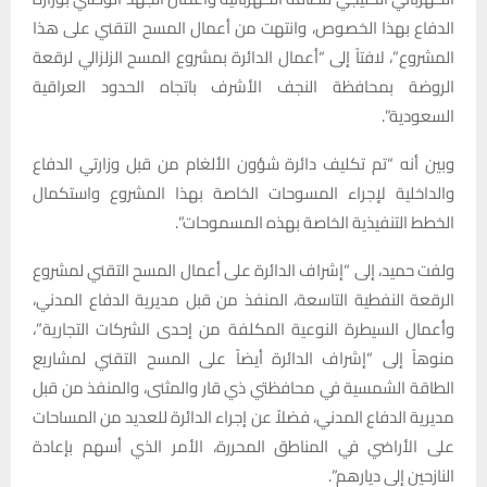
الدفاع بهذا الخصوص، وانتهت من أعمال المسح التقني على هذا
المشروع”، لافتاً إلى “أعمال الدائرة بمشروع المسح الزلزالي لرقعة
الروضة بمحافظة النجف الأشرف باتجاه الحدود العراقية
السعودية”.
وبين أنه “تم تكليف دائرة شؤون الألغام من قبل وزارتي الدفاع
والداخلية لإجراء المسوحات الخاصة بهذا المشروع واستكمال
الخطط التنفيذية الخاصة بهذه المسموحات”.
ولفت حميد، إلى “إشراف الدائرة على أعمال المسح التقني لمشروع
الرقعة النفطية التاسعة، المنفذ من قبل مديرية الدفاع المدني،
وأعمال السيطرة النوعية المكلفة من إحدى الشركات التجارية”،
منوهاً إلى “إشراف الدائرة أيضاً على المسح التقني لمشاريع
الطاقة الشمسية في محافظتي ذي قار والمثنى، والمنفذ من قبل
مديرية الدفاع المدني، فضلاً عن إجراء الدائرة للعديد من المساحات
على الأراضي في المناطق المحررة، الأمر الذي أسهم بإعادة
النازحين إلى ديارهم”.