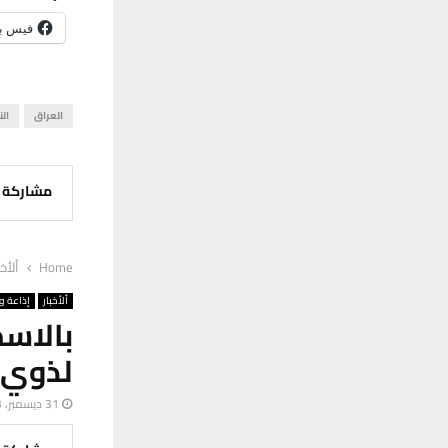
فيس ب
العراق
الن
مشاركة
Home
ألأخب
ألأخبار
إذاعة وت
بالاس
لذوي 
31 ديسمبر، 2023