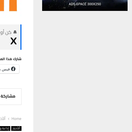
🔔 كن أول
شارك هذا الم
فيس ب
مشاركة
Home
ألأخب
ألأخبار
إذاعة وت