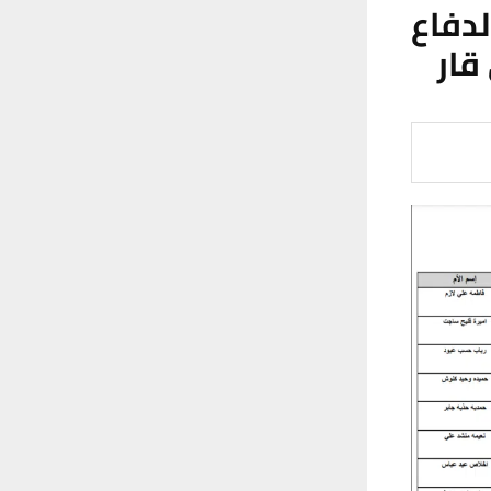
دفاع
قار