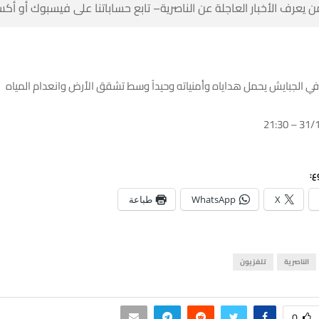
 كن أول من يعرف الأخبار العاجلة عن الناصرية– تابع حساباتنا على ف
بالصور: بابا نؤيل في الجبايش يحمل هداياه وأمنياته وحيداً وسط تشقق الأر
شا
طباعة
WhatsApp
X
تلفزيون
الناصرية
0