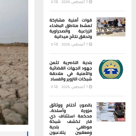
7 أغسطس، 2026
0
قوات أمنية مشتركة
تمشط مناطق البطحاء
الزراعية والصحراوية
وتحقق نتائج ميدانية
7 أغسطس، 2026
0
بلدية الناصرية تثمن
جهود الجهات القضائية
والأمنية في ملاحقة
شبكات التزوير والفساد
7 أغسطس، 2026
0
بالصور: أختام ووثائق
مزورة وأسلحة..
محكمة استئناف ذي
قار تكشف شبكة
موظفي بلدية
ومعقبين يتلاعبون