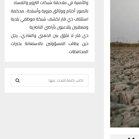
والأمنية في ملاحقة شبكات التزوير والفساد
بالصور: أختام ووثائق مزورة وأسلحة.. محكمة
استئناف ذي قار تكشف شبكة موظفي بلدية
ومعقبين يتلاعبون بأراضي الناصرية
ذي قار لا تفرّق بين الذهبي والعادي.. رجل
دين يطالب المسؤولين بالاستعانة بخبرات
المحافظات
S
e
S
a
r
E
c
h
A
f
R
o