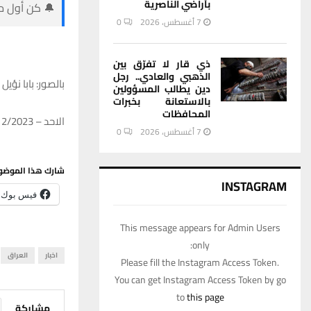
بأراضي الناصرية
🔔 كن أول من
7 أغسطس، 2026
0
ذي قار لا تفرّق بين
الذهبي والعادي.. رجل
بالصور: بابا نؤي
دين يطالب المسؤولين
بالاستعانة بخبرات
المحافظات
الاحد – 31/12/2023 – 21:30
7 أغسطس، 2026
0
شارك هذا الموضو
INSTAGRAM
فيس بوك
This message appears for Admin Users
only:
اخبار
العراق
Please fill the Instagram Access Token.
You can get Instagram Access Token by go
to
this page
مشاركة