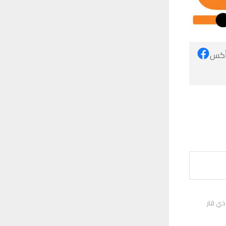
 أكس
ذي قار