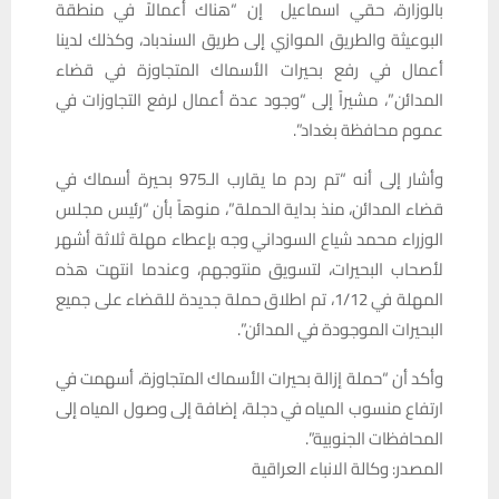
بالوزارة، حقي اسماعيل إن “هناك أعمالاً في منطقة
البوعيثة والطريق الموازي إلى طريق السندباد، وكذلك لدينا
أعمال في رفع بحيرات الأسماك المتجاوزة في قضاء
المدائن”، مشيراً إلى “وجود عدة أعمال لرفع التجاوزات في
عموم محافظة بغداد”.
وأشار إلى أنه “تم ردم ما يقارب الـ975 بحيرة أسماك في
قضاء المدائن، منذ بداية الحملة”، منوهاً بأن “رئيس مجلس
الوزراء محمد شياع السوداني وجه بإعطاء مهلة ثلاثة أشهر
لأصحاب البحيرات، لتسويق منتوجهم، وعندما انتهت هذه
المهلة في 1/12، تم اطلاق حملة جديدة للقضاء على جميع
البحيرات الموجودة في المدائن”.
وأكد أن “حملة إزالة بحيرات الأسماك المتجاوزة، أسهمت في
ارتفاع منسوب المياه في دجلة، إضافة إلى وصول المياه إلى
المحافظات الجنوبية”.
المصدر: وكالة الانباء العراقية