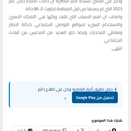
وذكر علي الناشي لشبكة اخبار الناصرية ان حالات الانتحار خلال عام
2023 التي تم رصدها من قبل المنظمة تجاوزت الـ 86 حالة.
واضاف، ان اهم الاسباب التي تقف ورائها هي التفكك الاسري
والاستخدام السيء لمواقع التواصل الاجتماعي كحالة الابتزاز
وتعاطي المخدرات وايضا خلو العديد من المدارس من الباحث
الاجتماعي.
انتهى.
📱 حمل تطبيق أخبار الناصرية وكن على اطلاع دائم
×
تحميل من Google Play
شارك هذا الموضوع:
فيس بوك
X
WhatsApp
طباعة