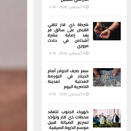
9 أغسطس، 2026
0
شرطة ذي قار تلقي
القبض على سائق فر
بعد إصابة عشرة
أشخاص في حادث
مروري
9 أغسطس، 2026
0
سعر صرف الدولار أمام
الدينار في البورصة
المحلية لمدينة
الناصرية اليوم
9 أغسطس، 2026
0
كهرباء الجنوب تتفقد
محطات ذي قار وتؤكد
تسريع الصيانة قبيل
موسم الذروة الصيفية