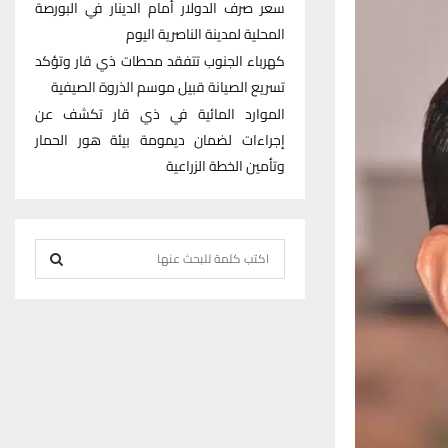
سعر صرف الدولار أمام الدينار في البورصة
المحلية لمدينة الناصرية اليوم
كهرباء الجنوب تتفقد محطات ذي قار وتؤكد
تسريع الصيانة قبيل موسم الذروة الصيفية
الموارد المائية في ذي قار تكشف عن
إجراءات لضمان ديمومة بيئة هور الحمار
وتأمين الخطة الزراعية
S
e
S
a
r
E
c
h
A
f
R
o