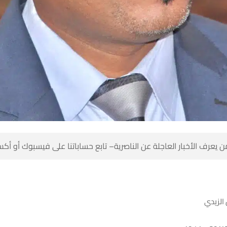
 كن أول من يعرف الأخبار العاجلة عن الناصرية– تابع حساباتنا على ف
ننتج ون