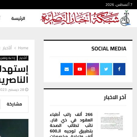
7 أغسطس، 2026
الرئيسة
أ
SOCIAL MEDIA
Home
ألأخبار
ألأخبار
إذاعة وتلفزي
إستهدا
الناصري
28 ديسمبر، 2023
آخر الاخبار
مشاركة
266 ألف راتب أطباء
العقود في ذي قار..
نائب تطالب الصحة
بتطبيق توجيه الـ600
ألف وإعادة مخصصات