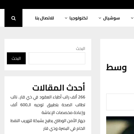
سوشيال
تكنولوجيا
للاتصال بنا
البحث
البحث
ة وسط
أحدث المقالات
266 ألف راتب أطباء العقود في ذي قار.. نائب
تطالب الصحة بتطبيق توجيه الـ600 ألف
وإعادة مخصصات الإعاشة
جهاز الأمن الوطني يطيح بشبكة لتهريب النفط
الخام في البصرة وذي قار