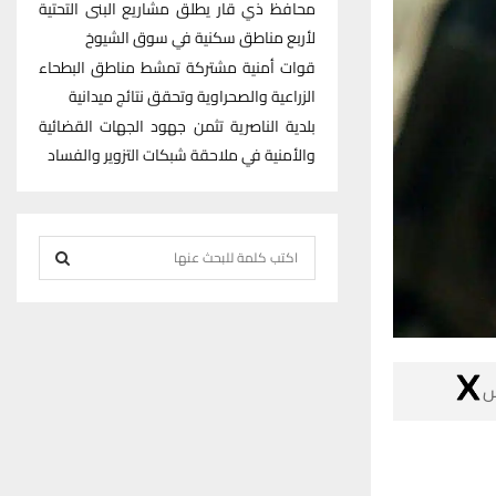
محافظ ذي قار يطلق مشاريع البنى التحتية
لأربع مناطق سكنية في سوق الشيوخ
قوات أمنية مشتركة تمشط مناطق البطحاء
الزراعية والصحراوية وتحقق نتائج ميدانية
بلدية الناصرية تثمن جهود الجهات القضائية
والأمنية في ملاحقة شبكات التزوير والفساد
S
e
S
a
r
E
c
h

A
f
R
o
r
C