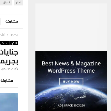
اخبار
العراق
مشاركة
Home
ألأخب
ألأخبار
إذاعة وت
جنايات
بجريم
28 ديسمبر، 2023
مشاركة