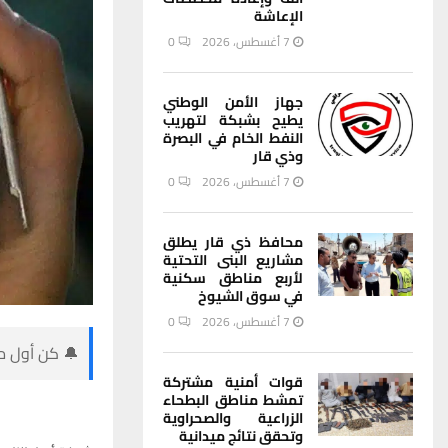
الإعاشة
7 أغسطس، 2026
0
جهاز الأمن الوطني
يطيح بشبكة لتهريب
النفط الخام في البصرة
وذي قار
7 أغسطس، 2026
0
محافظ ذي قار يطلق
مشاريع البنى التحتية
لأربع مناطق سكنية
في سوق الشيوخ
7 أغسطس، 2026
0
🔔 كن أول من
قوات أمنية مشتركة
تمشط مناطق البطحاء
الزراعية والصحراوية
وتحقق نتائج ميدانية