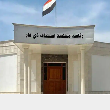
حسين تجربتك. سنفترض أنك موافق على هذا، ولكن يمكنك إلغاء الاشتراك إذا كنت