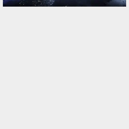
يستخدم هذا الموقع ملفات تعريف الارتباط لتحسين تجربتك. سنفترض أنك
موافق على هذا، ولكن يمكنك إلغاء الاشتراك إذا كنت ترغب في ذلك.
موافق
قراءة المزيد
البحث
البحث
أحدث المقالات
266 ألف راتب أطباء العقود في ذي قار.. نائب تطالب الصحة بتطبيق
توجيه الـ600 ألف وإعادة مخصصات الإعاشة
جهاز الأمن الوطني يطيح بشبكة لتهريب النفط الخام في البصرة وذي
قار
محافظ ذي قار يطلق مشاريع البنى التحتية لأربع مناطق سكنية في
سوق الشيوخ
قوات أمنية مشتركة تمشط مناطق البطحاء الزراعية والصحراوية