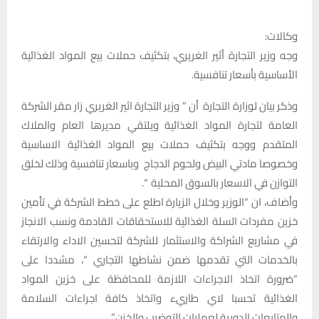
وكالات:
وجه وزير التجارة أثير الغريري، بتكثيف حملات بيع المواد الغذائية
الأساسية بأسعار تنافسية.
وذكر بيان لوزارة التجارة أن ” وزير التجارة اثير الغريري زار مقر الشركة
العامة لتجارة المواد الغذائية ويلتقي مديرها العام والملاك
المتقدم ووجه بتكثيف حملات بيع المواد الغذائية الاساسية
وخصوصا مادتي البيض ولحوم الدجاج وباسعار تنافسية وذلك لخلق
التوازن في الاسعار بالسوق المحلية “.
وأضاف، ان “الوزير وخلال الزيارة اطلع على خطط الشركة في تأمين
خزين مفردات السلة الغذائية للاستحقاقات القادمة ونسب الانجاز
في مشاريع الشراكة والاستثمار للشركة لتحسين الاداء والارتقاء
بالخدمات التي تقدمها ضمن نشاطها التجاري “، مشددا على
“ضرورة اتخاذ الاجراءات اللازمة للمحافظة على خزين المواد
الغذائية تحسبا لاي طاريء واتخاذ كافة اجراءات السلامة
والمتابعات الدورية لعمليات التوضيب والخزن” .