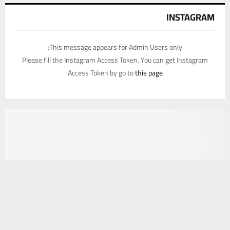
INSTAGRAM
This message appears for Admin Users only:
Please fill the Instagram Access Token. You can get Instagram
Access Token by go to
this page
يستخدم هذا الموقع ملفات تعريف الارتباط لتحسين تجربتك. سنفترض أنك
موافق على هذا، ولكن يمكنك إلغاء الاشتراك إذا كنت ترغب في ذلك.
موافق
قراءة المزيد