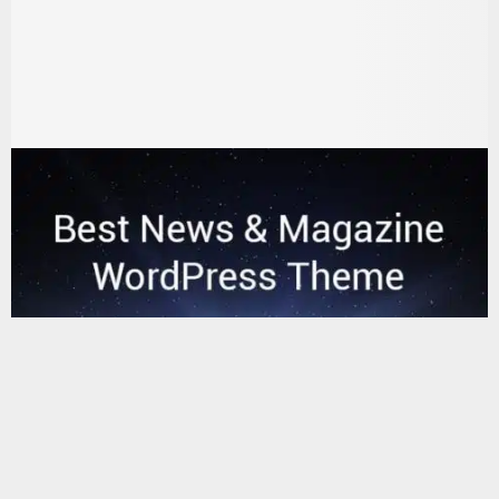
يستخدم هذا الموقع ملفات تعريف الارتباط لتحسين تجربتك. سنفترض أنك
موافق على هذا، ولكن يمكنك إلغاء الاشتراك إذا كنت ترغب في ذلك.
موافق
قراءة المزيد