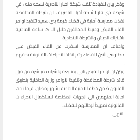
وذكر بيان للقيادة تلقت شبكة اخبار الناصرية نسخه منه ، في
شرطة ذي قار لشبكة أخبار الناصرية ، ان شرطة المحافظة
نفذت ممارسة أمنية في قضاء كرمة بني سعيد لتنفيذ اوامر
القاء القبض وضبط المخالفين خلال الـ 24 ساعة الماضية
باشتراك الجيش والشرطة الاتحادية.
واضاف ان الممارسة اسفرت عن القاء القبض على
مطلوبين اثنين للقضاء وتم اتخاذ الاجراءات القانونية بحقهم
.
وبيّن ان اوامر القبض تاتي بمتابعة واشراف مباشرة من قبل
قائد شرطة المحافظة وتنفيذا لأوامر وزارة الداخلية بتطبيق
القانون ضمن خطة الامنية الخاصة بشهر رمضان، فيما تمت
احالة المتهمين الى الجهات المختصة لاستكمال الاجراءات
القانونية تمهيداً لإحالتهم للقضاء .
انتهى.‏