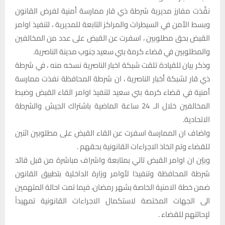
نفَّذت مفارز مديرية شرطة ذي قار ممارسة أمنية لفرض القانون
وبسط الأمن في السيطرات والمراكز التابعة للمديرية ، لتنفيذ اوامر
القبض بحق مطلوبين ، اسفرت عن القبض على عدد من المخالفين
والمطلوبين في قضاء كرمة بني سعيد جنوب مدينة الناصرية.
وذكر بيان للقيادة تلقت شبكة اخبار الناصرية نسخه منه ، في شرطة
ذي قار لشبكة أخبار الناصرية ، ان شرطة المحافظة نفذت ممارسة
أمنية في قضاء كرمة بني سعيد لتنفيذ اوامر القاء القبض وضبط
المخالفين خلال الـ 24 ساعة الماضية باشتراك الجيش والشرطة
الاتحادية.
واضاف ان الممارسة اسفرت عن القاء القبض على مطلوبين اثنين
للقضاء وتم اتخاذ الاجراءات القانونية بحقهم .
وبيّن ان اوامر القبض تاتي بمتابعة واشراف مباشرة من قبل قائد
شرطة المحافظة وتنفيذا لأوامر وزارة الداخلية بتطبيق القانون
ضمن خطة الامنية الخاصة بشهر رمضان، فيما تمت احالة المتهمين
الى الجهات المختصة لاستكمال الاجراءات القانونية تمهيداً
لإحالتهم للقضاء .