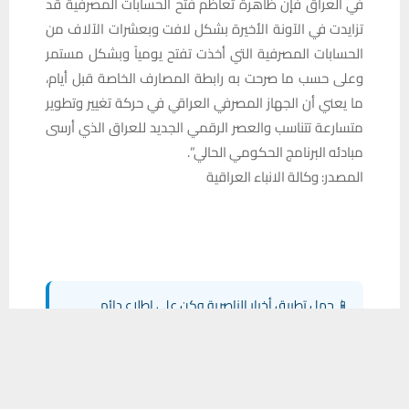
في العراق فإن ظاهرة تعاظم فتح الحسابات المصرفية قد
تزايدت في الآونة الأخيرة بشكل لافت وبعشرات الآلاف من
الحسابات المصرفية التي أخذت تفتح يومياً وبشكل مستمر
وعلى حسب ما صرحت به رابطة المصارف الخاصة قبل أيام،
ما يعني أن الجهاز المصرفي العراقي في حركة تغيير وتطوير
متسارعة تتناسب والعصر الرقمي الجديد للعراق الذي أرسى
مبادئه البرنامج الحكومي الحالي”.
المصدر: وكالة الانباء العراقية
📱 حمل تطبيق أخبار الناصرية وكن على اطلاع دائم
يستخدم هذا الموقع ملفات تعريف الارتباط لتحسين تجربتك. سنفترض أنك
×
تحميل من Google Play
موافق على هذا، ولكن يمكنك إلغاء الاشتراك إذا كنت ترغب في ذلك.
موافق
قراءة المزيد
شارك هذا الموضوع: