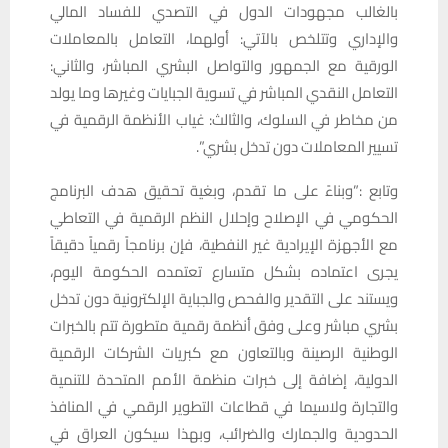
بالغالب مجهودات الدول في التصدي للفساد المالي
والإداري وتتلخص بالآتي: أولهما، التعامل بالمعاملات
الورقية مع الجمهور والتواصل البشري المباشر، والثاني:
التعامل النقدي المباشر في تسوية الجبايات وغيرها وما يولد
من مخاطر في السلوك، والثالث: غياب الأنظمة الرقمية في
تسيير المعاملات دون تدخل بشري”.
وتابع :”وبناءً على ما تقدم، وبغية تحقيق هدف البرنامج
الحكومي في الإصلاح وإحلال النظم الرقمية في التعاطي
مع الأجهزة الإيرادية غير النفطية، فإن برنامجاً رقمياً دقيقاً
يجرى اعتماده بشكل متسارع تعتمده الحكومة اليوم،
ويستند على التقدير والفحص والجباية الإلكترونية دون تدخل
بشري مباشر وعلى وفق أنظمة رقمية متطورة تتم بالخبرات
الوطنية الرصينة وبالتعاون مع كبريات الشركات الرقمية
الدولية، إضافة إلى خبرات منظمة الأمم المتحدة للتنمية
والتجارة ولاسيما في قطاعات التطوير الرقمي في المنافذ
الحدودية والجمارك والضرائب، وبهذا سيكون العراق في