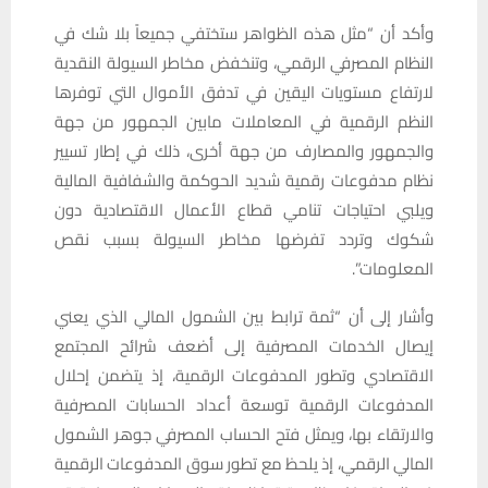
وأكد أن “مثل هذه الظواهر ستختفي جميعاً بلا شك في
النظام المصرفي الرقمي، وتنخفض مخاطر السيولة النقدية
لارتفاع مستويات اليقين في تدفق الأموال التي توفرها
النظم الرقمية في المعاملات مابين الجمهور من جهة
والجمهور والمصارف من جهة أخرى، ذلك في إطار تسيير
نظام مدفوعات رقمية شديد الحوكمة والشفافية المالية
ويلبي احتياجات تنامي قطاع الأعمال الاقتصادية دون
شكوك وتردد تفرضها مخاطر السيولة بسبب نقص
المعلومات”.
وأشار إلى أن “ثمة ترابط بين الشمول المالي الذي يعني
إيصال الخدمات المصرفية إلى أضعف شرائح المجتمع
الاقتصادي وتطور المدفوعات الرقمية، إذ يتضمن إحلال
المدفوعات الرقمية توسعة أعداد الحسابات المصرفية
والارتقاء بها، ويمثل فتح الحساب المصرفي جوهر الشمول
المالي الرقمي، إذ يلحظ مع تطور سوق المدفوعات الرقمية