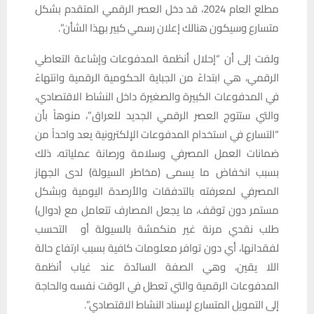
مطلع العام 2024، قد دخل العصر الرقمي المتقدم بشكل
متسارع وسيكون هنالك إعلان رسمي كبير بهذا الشأن”.
ولفت إلى أن “إحلال أنظمة المدفوعات وإشاعة التعاطي
الرقمي، هي ابتداءً من الجباية الحكومية الرقمية وانتهاءً
في المدفوعات الكبيرة والصغيرة داخل النشاط الاقتصادي،
والتي ستتوج العصر الرقمي الجديد للعراق”، منوهاً بأن
“التسارع في استخدام المدفوعات الإلكترونية يعد واحداً من
ضمانات العمل المصرفي وسلامة ورصانة عملياته، ذلك
بسبب انخفاض ما يسمى (مخاطر السيولة) لدى الجهاز
المصرفي لمعرفته بالتدفقات والأرصدة اليومية وبشكل
مستمر دون توقف، ما يجعل المصارف تتعامل مع (دوال)
طلب نقدي مرنة غير منكمشة بالسيولة أو التحسب
لفقدانها، أي دون توافر معلومات كافية بسبب ارتفاع حالة
اللا يقين، وهي الصفة السائدة عند غياب أنظمة
المدفوعات الرقمية والتي تعطل في الوقت نفسه والحاجة
إلى التمويل المتسارع لإسناد النشاط الاقتصادي”.