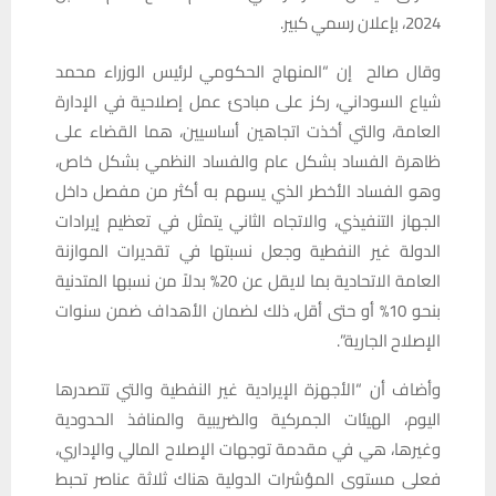
2024، بإعلان رسمي كبير.
وقال صالح إن “المنهاج الحكومي لرئيس الوزراء محمد
شياع السوداني، ركز على مبادئ عمل إصلاحية في الإدارة
العامة، والتي أخذت اتجاهين أساسيين، هما القضاء على
ظاهرة الفساد بشكل عام والفساد النظمي بشكل خاص،
وهو الفساد الأخطر الذي يسهم به أكثر من مفصل داخل
الجهاز التنفيذي، والاتجاه الثاني يتمثل في تعظيم إيرادات
الدولة غير النفطية وجعل نسبتها في تقديرات الموازنة
العامة الاتحادية بما لايقل عن 20%؜ بدلاً من نسبها المتدنية
بنحو 10%؜ أو حتى أقل، ذلك لضمان الأهداف ضمن سنوات
الإصلاح الجارية”.
وأضاف أن “الأجهزة الإيرادية غير النفطية والتي تتصدرها
اليوم، الهيئات الجمركية والضريبية والمنافذ الحدودية
وغيرها، هي في مقدمة توجهات الإصلاح المالي والإداري،
فعلى مستوى المؤشرات الدولية هناك ثلاثة عناصر تحبط