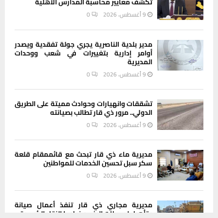
تكشف معايير محاسبة المدارس الأهلية
9 أغسطس، 2026
0
مدير بلدية الناصرية يجري جولة تفقدية ويصدر
أوامر إدارية بتغييرات في شعب ووحدات
المديرية
9 أغسطس، 2026
0
تشققات وانهيارات وحوادث مميتة على الطريق
الدولي.. مرور ذي قار تطالب بصيانته
9 أغسطس، 2026
0
مديرية ماء ذي قار تبحث مع قائممقام قلعة
سكر سبل تحسين الخدمات للمواطنين
9 أغسطس، 2026
0
مديرية مجاري ذي قار تنفذ أعمال صيانة
وتأهيل لمحطات الرفع وخطوط النقل الرئيسية