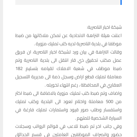
شبكة اخبار الناصرية:
اعلنت هيئة النزاهة الاتحادية عن تمكن ملاكاتها من ضبط
موظفا في بلدية الناصرية لديه كتب تمليك مزورة .
وقالت النزاهة في بيان ورد لشبكة اخبار الناصرية، ان فريق
عمل مكتب تحقيق ذي قار انتقل الى بلدية الناصرية وتم
ضبط موظف في شعبة الاملاك لقيامه بتسليم 182
معاملة تمليك قطع اراض وسجل ذمة الى مديرية التسجيل
العقاري في المحافظة ، رغم انتهاء تخويله .
واضاف وتم ضبط كتب تمليك مزورة بالاضافة الى ضبط اكثر
من 500 معاملة واختام تعود الى البلدية وكتب تمليك
واستفسار وطلب صور قيود واستمارات تمليك فارغة في
السيارة الشخصية للمتهم .
وفي جانب اخر تم ضبط تلاعب في قوائم الرواتب وسجلات
حضور وانصراف الموظفين العاملين في قسم الحدائق