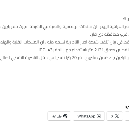
ية:
ر العراقية اليوم ، ان ملاكات الهندسية والفنية في الشركة انجزت حفر بئرين
 غرب محافظة ذي قار .
فط في بيان تلقت شبكة اخبار الناصرية نسخه منه ، ان الملاكات الفنية والهن
تر باستخدام جهاز الحفر IDC- 43 .
واضاف ان الحفر البئرين جاء ضمن مشروع حفر 20 بئرا نفطيا في حقل الناصرية
ع:
X
WhatsApp
طباعة