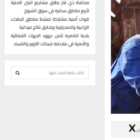
محافظ ذي قار يطلق مشاريع البنى التحتية
لأربع مناطق سكنية في سوق الشيوخ
قوات أمنية مشتركة تمشط مناطق البطحاء
الزراعية والصحراوية وتحقق نتائج ميدانية
بلدية الناصرية تثمن جهود الجهات القضائية
والأمنية في ملاحقة شبكات التزوير والفساد
S
e
S
a
r
E
c
h
A
f
R
o

r
C