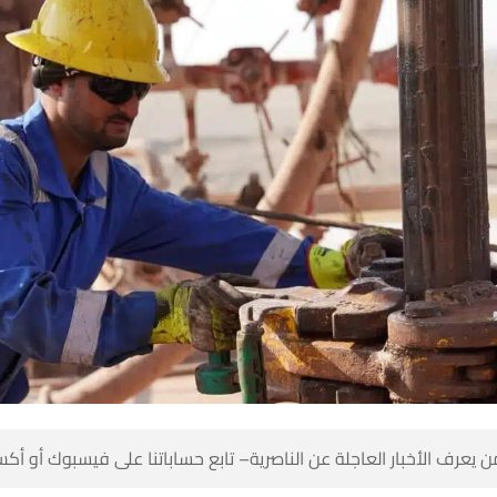
 كن أول من يعرف الأخبار العاجلة عن الناصرية– تابع حساباتنا على ف