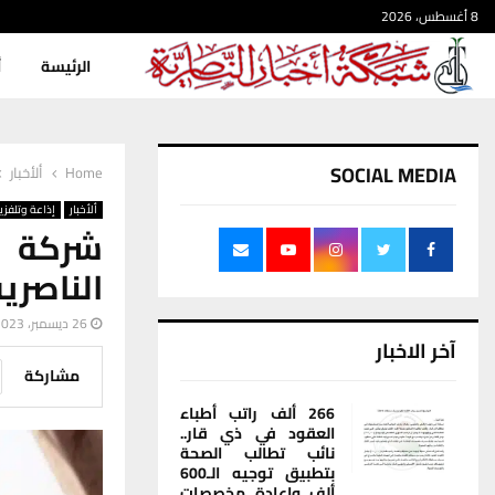
8 أغسطس، 2026
الرئيسة
أ
SOCIAL MEDIA
Home
ألأخبار
ألأخبار
إذاعة وتلفزي
شركة ا
الناصري
26 ديسمبر، 2023
آخر الاخبار
مشاركة
266 ألف راتب أطباء
العقود في ذي قار..
نائب تطالب الصحة
بتطبيق توجيه الـ600
ألف وإعادة مخصصات