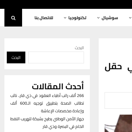
سوشيال
تكنولوجيا
للاتصال بنا
البحث
البحث
ي حقل
أحدث المقالات
266 ألف راتب أطباء العقود في ذي قار.. نائب
تطالب الصحة بتطبيق توجيه الـ600 ألف
وإعادة مخصصات الإعاشة
جهاز الأمن الوطني يطيح بشبكة لتهريب النفط
الخام في البصرة وذي قار