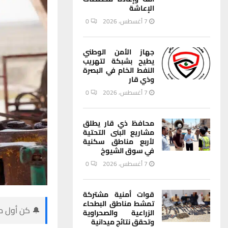
الإعاشة
7 أغسطس، 2026
0
جهاز الأمن الوطني
يطيح بشبكة لتهريب
النفط الخام في البصرة
وذي قار
7 أغسطس، 2026
0
محافظ ذي قار يطلق
مشاريع البنى التحتية
لأربع مناطق سكنية
في سوق الشيوخ
7 أغسطس، 2026
0
قوات أمنية مشتركة
تمشط مناطق البطحاء
🔔 كن أول من
الزراعية والصحراوية
وتحقق نتائج ميدانية