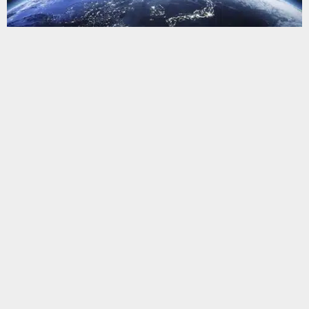
يستخدم هذا الموقع ملفات تعريف الارتباط لتحسين تجربتك. سنفترض أنك
موافق على هذا، ولكن يمكنك إلغاء الاشتراك إذا كنت ترغب في ذلك.
موافق
قراءة المزيد
البحث
البحث
أحدث المقالات
محافظ ذي قار يتوجه إلى البصرة لتقديم واجب العزاء لذوي ضحايا
موكب بني عامر
فيديو | بلدية كربلاء تثمن مشاركة كوادر بلدية الناصرية في خدمة زوار
الأربعين
مدير بلدية كربلاء يشيد بإسهام بلدية الناصرية في الجهد الخدمي لزيارة