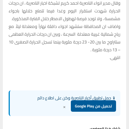
وقال مدير انواء الناصرية احمد كريم لشبكة اخبار الناصرية ، ان درجات
الحرارة شهدت استقرار اليوم وغدا فيما تتمتع خلالها باجواء
مشمسة ، ولا توجد فرصة لهطول الامطار خلال الفترة المذكورة.
واضاف ان المحافظة ستشهد اجواء دافئة نهاراً ومعتدلة ليلاً مع
رياح شمالية غربية معتدلة السرعة ، وبين ان درجات الحرارة العظمى
ستتراوح ما بين 20- 23 درجة مئوية بينما تسجل الحرارة الصغرى 10
– 13 درجة مئوية .
انتهى.
📱 حمل تطبيق أخبار الناصرية وكن على اطلاع دائم
×
تحميل من Google Play
شارك هذا الموضوع: