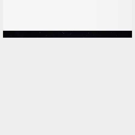
يستخدم هذا الموقع ملفات تعريف الارتباط لتحسين تجربتك. سنفترض أنك
موافق على هذا، ولكن يمكنك إلغاء الاشتراك إذا كنت ترغب في ذلك.
موافق
قراءة المزيد