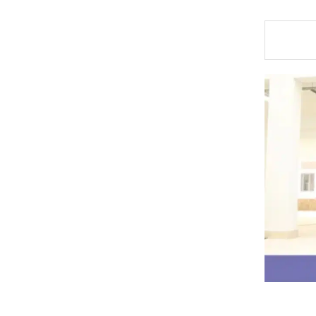
نت ترغب في ذلك.
موافق
قراءة المزيد
و أكس