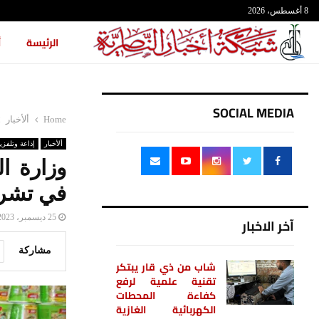
8 أغسطس، 2026
الرئيسة
أ
SOCIAL MEDIA
Home
ألأخبار
ألأخبار
إذاعة وتلفزي
وزارة ا
في تشري
25 ديسمبر، 2023
آخر الاخبار
مشاركة
شاب من ذي قار يبتكر
تقنية علمية لرفع
كفاءة المحطات
الكهربائية الغازية