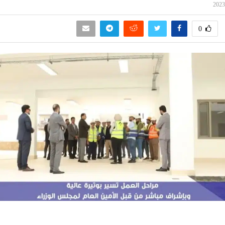
0
سين تجربتك. سنفترض أنك موافق على هذا، ولكن يمكنك إلغاء الاشتراك إذا ك
 من يعرف الأخبار العاجلة عن الناصرية– تابع حساباتنا على فيسبوك أ