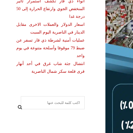
أنواء ذي قار تكشف استمرار تأثير
المنخفض الجوي وارتفاع الحرارة إلى 50
درجة غدا
اسعار الدولار والعملات الاخرى مقابل
الدينار في الناصرية اليوم السبت
عمليات أمنية لشرطة ذي قار تسفر عن
ضبط 79 موقوفا وأسلحة متنوعة في يوم
واحد
انتشال جثة شاب غرق في أحد أنهار
قرى قلعة سكر شمال الناصرية
S
e
a
S
r
c
E