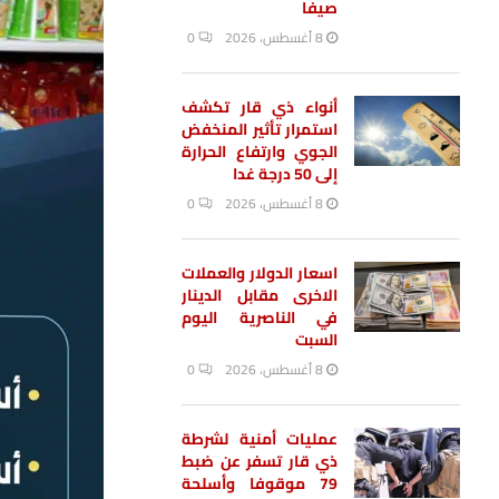
صيفا
8 أغسطس، 2026
0
أنواء ذي قار تكشف
استمرار تأثير المنخفض
الجوي وارتفاع الحرارة
إلى 50 درجة غدا
8 أغسطس، 2026
0
اسعار الدولار والعملات
الاخرى مقابل الدينار
في الناصرية اليوم
السبت
8 أغسطس، 2026
0
عمليات أمنية لشرطة
ذي قار تسفر عن ضبط
79 موقوفا وأسلحة