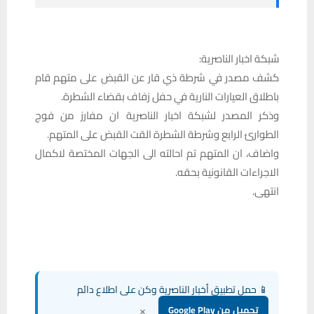
شبكة اخبار الناصرية:
كشف مصدر في شرطة ذي قار عن القبض على متهم قام
باطلاق العيارات النارية في حفل زفاف بقضاء الشطرة.
وذكر المصدر لشبكة اخبار الناصرية ان مفارز من فوج
الطوارئ الرابع وشرطة الشطرة القت القبض على المتهم.
واضاف، ان المتهم تم احالته الى الجهات المختصة لاكمال
الاجراءات القانونية بحقه.
انتهى.
📱 حمل تطبيق أخبار الناصرية وكن على اطلاع دائم
×
تحميل من Google Play