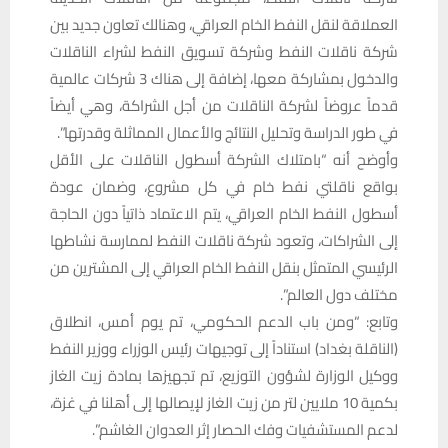
العملاقة لنقل النفط الخام العراقي، وهنالك تعاون جديد بين
شركة ناقلات النفط وشركة تسويق النفط لشراء الناقلات
والدخول بمشاركة معها، إضافة إلى هناك 3 شركات عالمية
قدماً عروضاً لشركة الناقلات من أجل الشراكة، وهي أيضاً
في طور الدراسة وتحليل النتائج والأعمال المماثلة وقدرتها”.
وأوضح أنه “بامتلاك الشركة أسطول الناقلات على الأقل
بواقع ناقلتي نفط خام في كل مشروع، وضمان عودة
أسطول النفط الخام العراقي، يتم الاعتماد ذاتياً دون الحاجة
إلى الشراكات، وتعود شركة ناقلات النفط لممارسة نشاطها
الرئيسي المتمثل بنقل النفط الخام العراقي إلى المشترين من
مختلف دول العالم”.
وتابع: “ومن باب الدعم الحكومي، تم يوم أمس، انطلاق
(الناقلة بغداد) استناداً إلى توجيهات رئيس الوزراء ووزير النفط
ووكيل الوزارة لشؤون التوزيع، تم تجهيزها بمادة زيت الغاز
بكمية 10 ملايين لتر من زيت الغاز لإيصالها إلى أهلنا في غزة،
لدعم المستشفيات وفك الحصار إثر العدوان الغاشم”.