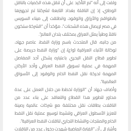
ولفت إلى أنه “تم التأكيد على أن تنقل هذه الكميات بالناقل
الوطني، إذ إن الناقلة بغداد التابعة لشركتنا تم تجهيزها
بالطواقم والأرزاق والوقود، وانطلقت إلى ميناء السويس
في مصر لإيصال هذه الشحنات”، مؤكداً أن “الشركة ستكون
ناقلاً وطنياً يمثل العراق بمختلف بلدان العالم”.
من جانبه، قال المتحدث باسم وزارة النفط، عاصم جهاد،
لوكالة الأنباء العراقية (واع)، إن “وزارة النفط حريصة على
تطوير قطاع النقل البحري باعتباره يشكل أحد المفاصل
المهمة في عملية تسويق النفط العراقي وأحد الأركان
المهمة لحركة نقل النفط الخام والوقود إلى الأسواق
العالمية”.
وأضاف جهاد أن “الوزارة تخطط من خلال العمل على عدة
محاور لتطوير هذا القطاع والتعاقد على بناء عدد من
الناقلات بطاقات نقل مختلفة مع شركات عالمية رصينة
لتعزيز الأسطول العراقي وتنشيط توسيع عملية نقل النفط
الخام والمنتجات والنشاط التجاري لناقلات النفط العراقية”.
وأشار إلى أن “الفترة الماضية شهدت دخول عدد من الناقلات