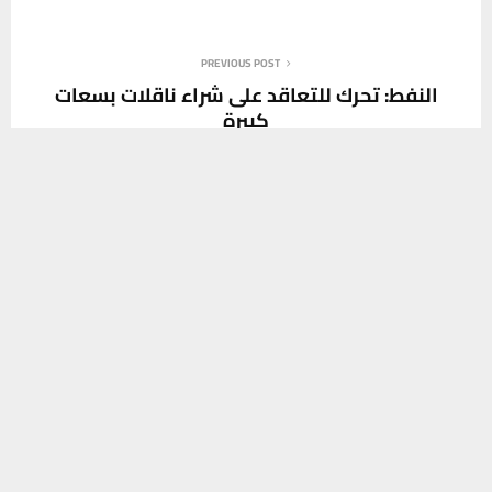
PREVIOUS POST
النفط: تحرك للتعاقد على شراء ناقلات بسعات
كبيرة
يستخدم هذا الموقع ملفات تعريف الارتباط لتحسين تجربتك. سنفترض أنك
موافق على هذا، ولكن يمكنك إلغاء الاشتراك إذا كنت ترغب في ذلك.
NEXT POST
موافق
قراءة المزيد
رسالة نهاية العام من الممثلة الخاصة للامين
العام للامم المتحدة في العراق
SOCIAL MEDIA