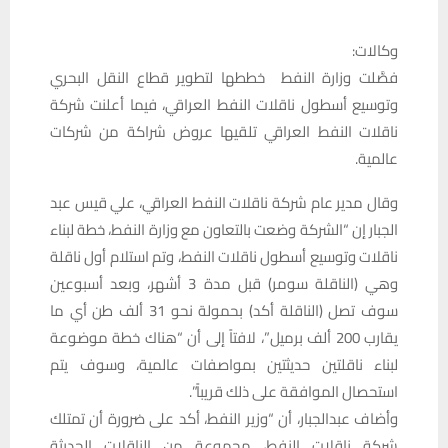
وكالات:
فصَّلت وزارة النفط خططها لتطوير قطاع النقل البحري
وتوسيع أسطول ناقلات النفط العراقي، فيما أعلنت شركة
ناقلات النفط العراقي تلقيها عروض شراكة من شركات
عالمية.
وقال مدير عام شركة ناقلات النفط العراقي، علي قيس عبد
الجبار إن “الشركة وضعت بالتعاون مع وزارة النفط، خطة لبناء
ناقلات وتوسيع أسطول ناقلات النفط، وتم استلام أول ناقلة
وهي (الناقلة سومر) قبل مدة 3 أشهر، وبعد أسبوعين
سوف تصل (الناقلة أكد) بحمولة نحو 31 ألف طن أي ما
يقارب 200 ألف برميل”، لافتاً إلى أن “هناك خطة موضوعة
لبناء ناقلتين حديثتين بمواصفات عالمية، وسوف يتم
استحصال الموافقة على ذلك قريباً”.
وأضاف عبدالجبار، أن “وزير النفط، أكد على ضرورة أن تمتلك
شركة ناقلات النفط، مجموعة من الناقلات الحديثة