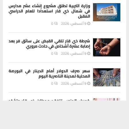
وزارة التربية تطلق مشروع إنشاء عشر مدارس
في شمال ذي قار استعدادا للعام الدراسي
المقبل
9 أغسطس، 2026
0
شرطة ذي قار تلقي القبض على سائق فر بعد
إصابة عشرة أشخاص في حادث مروري
9 أغسطس، 2026
0
سعر صرف الدولار أمام الدينار في البورصة
المحلية لمدينة الناصرية اليوم
9 أغسطس، 2026
0
كهرباء الجنوب تتفقد محطات ذي قار وتؤكد
يستخدم هذا الموقع ملفات تعريف الارتباط لتحسين تجربتك. سنفترض أنك
تسريع الصيانة قبيل موسم الذروة الصيفية
موافق على هذا، ولكن يمكنك إلغاء الاشتراك إذا كنت ترغب في ذلك.
9 أغسطس، 2026
0
موافق
قراءة المزيد