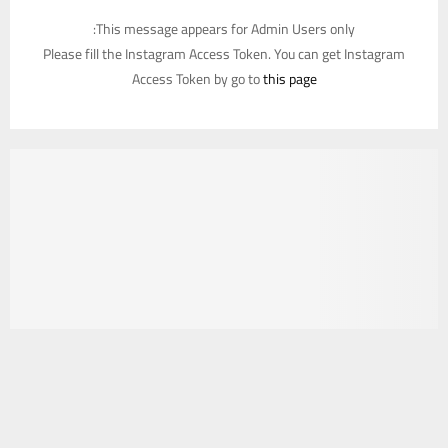
This message appears for Admin Users only:
Please fill the Instagram Access Token. You can get Instagram
Access Token by go to
this page
يستخدم هذا الموقع ملفات تعريف الارتباط لتحسين تجربتك. سنفترض أنك
موافق على هذا، ولكن يمكنك إلغاء الاشتراك إذا كنت ترغب في ذلك.
موافق
قراءة المزيد