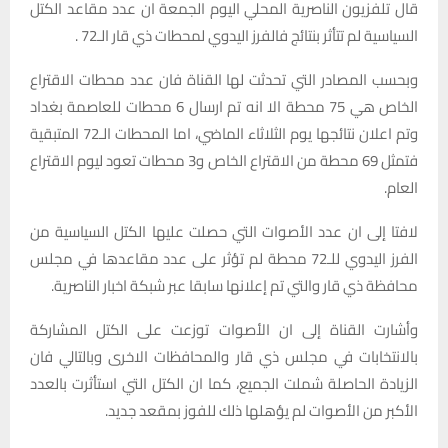
قال تلفزيون الناصرية المحلي اليوم الجمعة ان عدد مقاعد الكتل
السياسية لم تتأثر بنتائج فالفرز اليدوي لمحطات ذي قار الـ72 .
وبحسب المصادر التي تحدثت لها القناة فان عدد محطات الاقتراع
الخاص هي 75 محطة الا انه تم ارسال 6 محطات للعاصمة بغداد
وتم اعلان نتائجها يوم الثلاثاء الماضي، اما المحطات الـ72 المتبقية
فتمثل 69 محطة من الاقتراع الخاص و3 محطات تعود ليوم الاقتراع
العام.
لافتا إلى ان عدد الأصوات التي حصلت عليها الكتل السياسية من
الفرز اليدوي للـ72 محطة لم تؤثر على عدد مقاعدها في مجلس
محافظة ذي قار والتي تم إعلانها سابقا عبر شبكة اخبار الناصرية.
وأشارت القناة إلى ان الأصوات توزعت على الكتل المشاركة
بالانتخابات في مجلس ذي قار والمحافظات الاخرى وبالتالي فان
الزيادة الحاصلة شملت الجميع، كما ان الكتل التي استأثرت بالعدد
الأكبر من الأصوات لم يؤهلها ذلك للفوز بمقعد جديد.