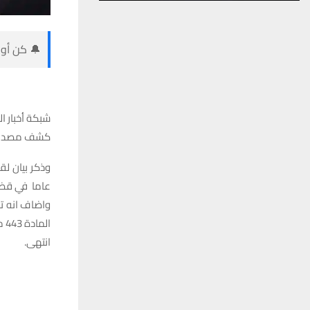
🔔 كن أول
شبكة أخبار ال
كشف مصدر في 
عاما في قضا
المادة 443 من قانون العقوبات العراقي.
انتهى.