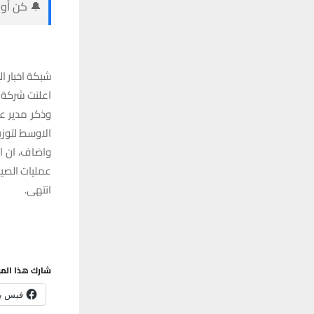
🔔 كن أول
شبكة اخبار ال
اعلنت شركة اور ا
وذكر مدير عا
الاوسط لتوزي
عمليات الصيا
انتهى.
شارك هذا الم
فيس ب