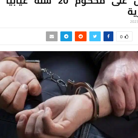
القبض على محكوم 20 سنة غيا
ية
0