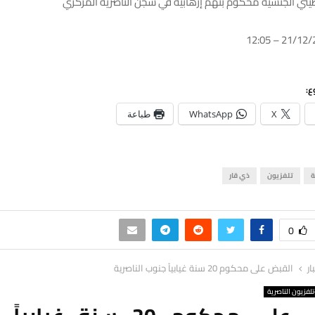
يني الجنسية محكوم بتهم إرهابية في سجن الناصرية المركزي
ع:
X
WhatsApp
طباعة
ة
تلفزيون
ذي قار
0
ار
القبض على محكوم 20 سنة غيابياً جنوب الناصرية
لفزيون الناصرية