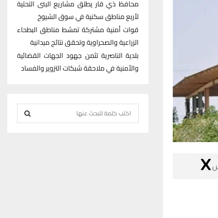
محافظ ذي قار يطلق مشاريع البنى التحتية
لأربع مناطق سكنية في سوق الشيوخ
قوات أمنية مشتركة تمشط مناطق البطحاء
الزراعية والصحراوية وتحقق نتائج ميدانية
بلدية الناصرية تثمن جهود الجهات القضائية
والأمنية في ملاحقة شبكات التزوير والفساد
S
e
S
a
r
E
c

h
A
f
R
o
r
C