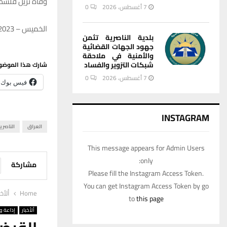
وفاة نزيل فلسط
7 أغسطس، 2026
0
الخميس – 21/12/2023 – 12:05
بلدية الناصرية تثمن
جهود الجهات القضائية
والأمنية في ملاحقة
شبكات التزوير والفساد
شارك هذا الموضو
7 أغسطس، 2026
0
فيس بوك
INSTAGRAM
العراق
الناصري
This message appears for Admin Users
only:
مشاركة
Please fill the Instagram Access Token.
You can get Instagram Access Token by go
Home
ألأخب
to
this page
ألأخبار
إذاعة وت