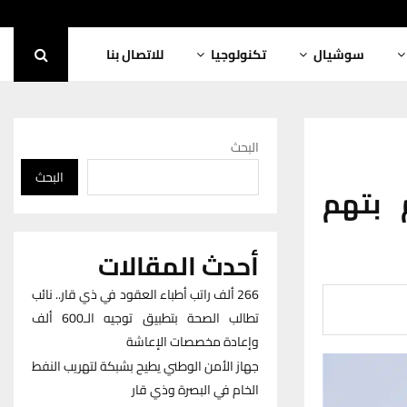
سوشيال
تكنولوجيا
للاتصال بنا
البحث
البحث
 بتهم
أحدث المقالات
266 ألف راتب أطباء العقود في ذي قار.. نائب
تطالب الصحة بتطبيق توجيه الـ600 ألف
وإعادة مخصصات الإعاشة
جهاز الأمن الوطني يطيح بشبكة لتهريب النفط
الخام في البصرة وذي قار