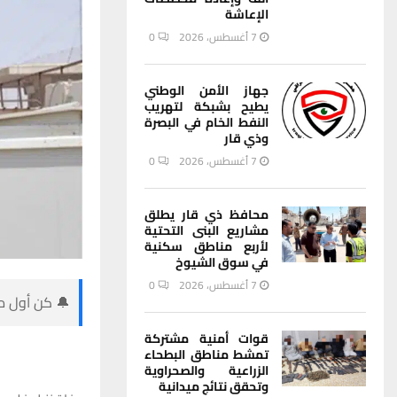
الإعاشة
7 أغسطس، 2026
0
جهاز الأمن الوطني
يطيح بشبكة لتهريب
النفط الخام في البصرة
وذي قار
7 أغسطس، 2026
0
محافظ ذي قار يطلق
مشاريع البنى التحتية
لأربع مناطق سكنية
في سوق الشيوخ
7 أغسطس، 2026
0
🔔 كن أول من
قوات أمنية مشتركة
تمشط مناطق البطحاء
الزراعية والصحراوية
وتحقق نتائج ميدانية