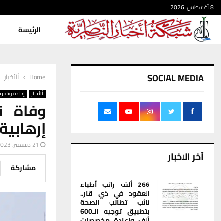
8 أغسطس، 2026
الرئيسة
أ
SOCIAL MEDIA
Home
ألأخبار
ألأخبار
إذاعة وتلفزي
وفاة ن
إرهابية
21 ديسمبر، 2023
آخر الاخبار
مشاركة
266 ألف راتب أطباء
العقود في ذي قار..
نائب تطالب الصحة
بتطبيق توجيه الـ600
ألف وإعادة مخصصات