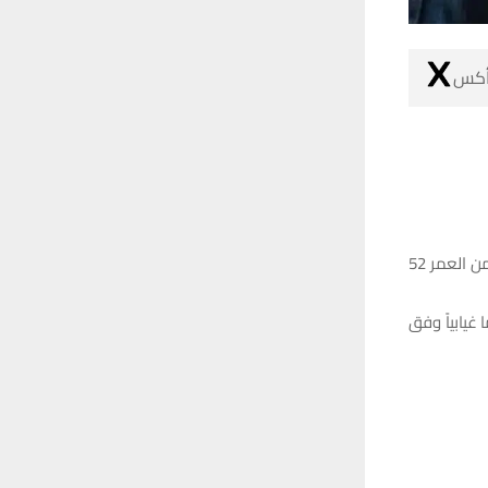
 أكس
وذكر بيان لقيادة شرطة ذي قار تلقته شبكة أخبار الناصرية، انه تم القبض على متهم يبلغ من العمر 52
 المتهم من قبل مكافحة الاجرام وهو محكوم بالسجن 20 عاما غيابياً وفق