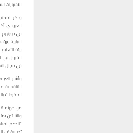
الاختبارات ا
وذكر المكتب 
العبودي، أك
في دورتهم ا
النيابية ورؤ
بيئة التعليم
القبول في ا
في مجال النش
وأشار العبو
التنافسية ع
المخرجات بال
من جهته قال 
والثلاثين يم
“الدعم المبا
تدريبية في ال