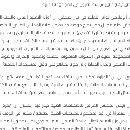
لتقويمية وتطوير سياسة القبول في المجموعة الطبية.
الإعلامي لوزير التعليم في بيان صحفي أن “وزير التعليم العالي والبحث 
د في كلمته خلال حفل تخرج كوكبة جديدة من طلبة المجلس العراقي للاختصا
لموسومة (طـوفـان الأقـصى) بحضور وزير الصحة صالح الحسناوي وعدد م
ساء المجالس العلمية وبعض رؤساء الجامعات وعمداء الكليات، مضي الوزارة ب
 الطبي في العراق من خلال تحسين وتحديث سياقات الاختبارات التقويمية و
لمجموعة الطبية في السنوات المنظورة المقبلة وتعضيد الإنجازات والمؤشر
ر العلمي وتعزيز الخطط والبرامج والمناهج على وفق المستجدات العلمية”.
دي، الى أن “الوزارة تمكنت من الارتقاء بمستوى الأداء في مؤسساتها وتعز
لى المستويات الوطنية والإقليمية والعالمية وصولاً الى رفع سقف الكف
شكل الذي يحقق حضوراً إيجابياً في ميادين التنافس مع المؤسسات العالمية ال
رئيس المجلس العراقي للاختصاصات الطبية حيدر عبد الحسين: إن “تخرج الد
ثل استمراراً في رفد المجتمع بالتخصصات الطبية الدقيقة”، مشيراً في الوقت 
شر من وزير التعليم العالي والبحث العلمي نعيم العبودي تكلل بحصول الم
مراكز الطبية العالمية لتعزيز الاطلاع والمواكبة مع التطورات العالمية في المج