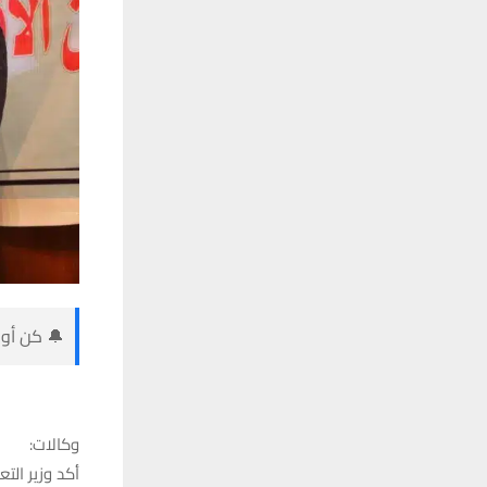
🔔 كن أول
وكالات:
أكد وزير الت