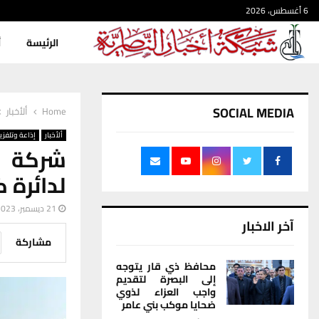
6 أغسطس، 2026
الرئيسة
أ
SOCIAL MEDIA
Home
ألأخبار
ألأخبار
إذاعة وتلفزي
شركة او
لدائرة 
21 ديسمبر، 2023
آخر الاخبار
مشاركة
محافظ ذي قار يتوجه
إلى البصرة لتقديم
واجب العزاء لذوي
ضحايا موكب بني عامر