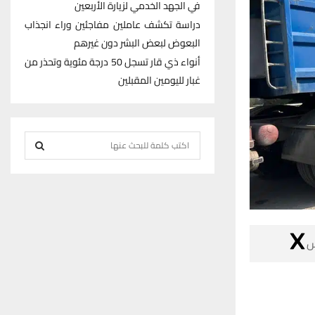
في الجهد الخدمي لزيارة الأربعين
دراسة تكشف عاملين مفاجئين وراء انجذاب
البعوض لبعض البشر دون غيرهم
أنواء ذي قار تسجل 50 درجة مئوية وتحذر من
غبار لليومين المقبلين
S
e
S
a
r
E
c
h
A

f
R
o
r
C
:
H