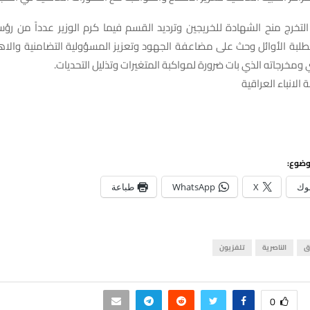
لتخرج منح الشهادة للخريجين وترديد القسم فيما كرم الوزير عدداً من رؤ
لطلبة الأوائل وحث على مضاعفة الجهود وتعزيز المسؤولية التضامنية والاه
ي ومخرجاته الذي بات ضرورة لمواكبة المتغيرات وتذليل التحديات.
 الانباء العراقية
وضوع:
وك
X
WhatsApp
طباعة
ق
الناصرية
تلفزيون
0