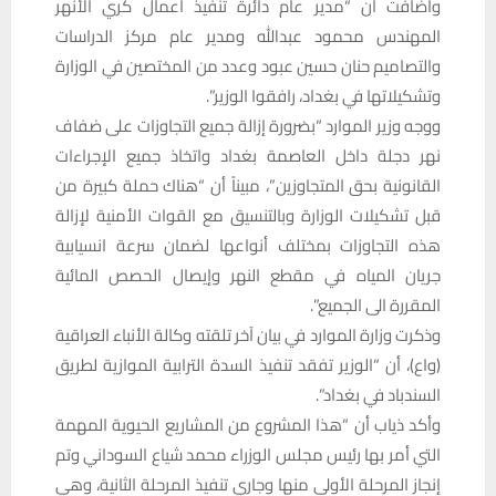
وأضافت أن “مدير عام دائرة تنفيذ أعمال كري الأنهر
المهندس محمود عبدالله ومدير عام مركز الدراسات
والتصاميم حنان حسين عبود وعدد من المختصين في الوزارة
وتشكيلاتها في بغداد، رافقوا الوزير”.
ووجه وزير الموارد “بضرورة إزالة جميع التجاوزات على ضفاف
نهر دجلة داخل العاصمة بغداد واتخاذ جميع الإجراءات
القانونية بحق المتجاوزين”، مبيناً أن “هناك حملة كبيرة من
قبل تشكيلات الوزارة وبالتنسيق مع القوات الأمنية لإزالة
هذه التجاوزات بمختلف أنواعها لضمان سرعة انسيابية
جريان المياه في مقطع النهر وإيصال الحصص المائية
المقررة الى الجميع”.
وذكرت وزارة الموارد في بيان آخر تلقته وكالة الأنباء العراقية
(واع)، أن “الوزير تفقد تنفيذ السدة الترابية الموازية لطريق
السندباد في بغداد”.
وأكد ذياب أن “هذا المشروع من المشاريع الحيوية المهمة
التي أمر بها رئيس مجلس الوزراء محمد شياع السوداني وتم
إنجاز المرحلة الأولى منها وجاري تنفيذ المرحلة الثانية، وهي