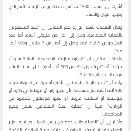
أشارت الى استبعاد 930 ألف أسرة، حددت رواتب الإعانة للأسر التي
يعيلها الرجال والنساء.
وقال المتحدث باسم الوزارة نجم العقابي إن “عدد المشمولين
بالحماية الاجتماعية، وصل إلى أكثر من مليوني أسرة، أما عدد
المشمولين كأفراد فقد وصل إلى أكثر من 7 ملايين و400 ألف
فرد”.
وأضاف العقابي: أن “الوزارة ملتزمة بالتخصيصات المالية سنوياً”،
مؤكداً أنه “تم شمول أكثر من 900 ألف أسرة خلال السنة الأولى،
تتبعه السنة الثانية الثالثة”.
وأكد أن “عملية البحث الاجتماعي الأخيرة أسفرت عن استبعاد قرابة
930 ألف أسرة غير مستحقة، لأن لديها راتباً أو موظفاً في دائرة أو
مؤسسة أو استلمت قروضاً أو لديها موظفون كعقود في
الوزارات”، مبيناً أن “عملية البحث الاجتماعي تشمل جميع
المحافظات”.
وأشار إلى أن “الحملة كانت بدعم من رئيس الوزراء، وبإشراف وزير
العمل، وقد استهدفت الوزارة في بداية الحملة المناطق الفقيرة