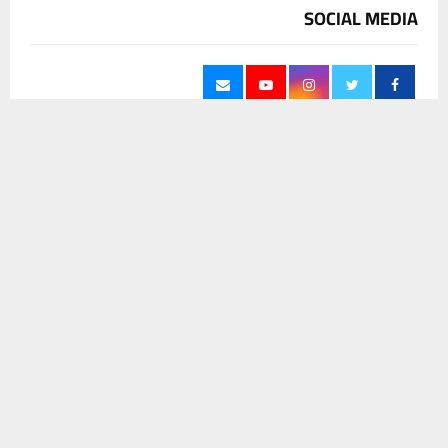
SOCIAL MEDIA
يستخدم هذا الموقع ملفات تعريف الارتباط لتحسين تجربتك. سنفترض أنك
موافق على هذا، ولكن يمكنك إلغاء الاشتراك إذا كنت ترغب في ذلك.
موافق
قراءة المزيد
آخر الاخبار
إيقاف الإجازات عقوبةً على الرسوب.. ذي قار
تكشف معايير محاسبة المدارس الأهلية
9 أغسطس، 2026
0
مدير بلدية الناصرية يجري جولة تفقدية ويصدر
أوامر إدارية بتغييرات في شعب ووحدات
المديرية
9 أغسطس، 2026
0