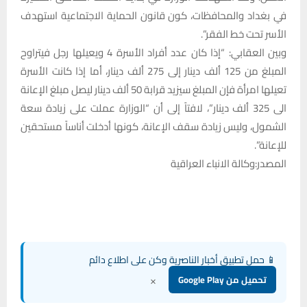
في بغداد والمحافظات، كون قانون الحماية الاجتماعية استهدف
الأسر تحت خط الفقر”.
وبين العقابي: “إذا كان عدد أفراد الأسرة 4 ويعيلها رجل فيتراوح
المبلغ من 125 ألف دينار إلى 275 ألف دينار، أما إذا كانت الأسرة
تعيلها امرأة فإن المبلغ سيزيد قرابة 50 ألف دينار ليصل مبلغ الإعانة
الى 325 ألف دينار”، لافتاً إلى أن “الوزارة عملت على زيادة سعة
الشمول، وليس زيادة سقف الإعانة، كونها أدخلت أناساً مستحقين
للإعانة”.
المصدر:وكالة الانباء العراقية
📱 حمل تطبيق أخبار الناصرية وكن على اطلاع دائم
×
تحميل من Google Play