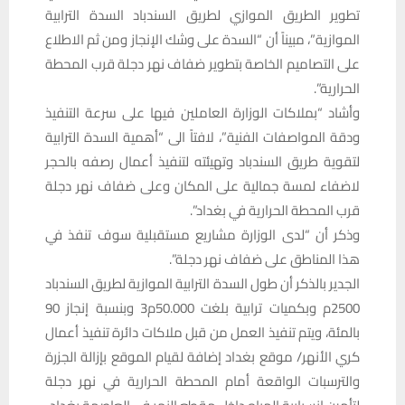
تطوير الطريق الموازي لطريق السندباد السدة الترابية
الموازية”، مبيناً أن “السدة على وشك الإنجاز ومن ثم الاطلاع
على التصاميم الخاصة بتطوير ضفاف نهر دجلة قرب المحطة
الحرارية”.
وأشاد “بملاكات الوزارة العاملين فيها على سرعة التنفيذ
ودقة المواصفات الفنية”، لافتاً الى “أهمية السدة الترابية
لتقوية طريق السندباد وتهيئته لتنفيذ أعمال رصفه بالحجر
لاضفاء لمسة جمالية على المكان وعلى ضفاف نهر دجلة
قرب المحطة الحرارية في بغداد”.
وذكر أن “لدى الوزارة مشاريع مستقبلية سوف تنفذ في
هذا المناطق على ضفاف نهر دجلة”.
الجدير بالذكر أن طول السدة الترابية الموازية لطريق السندباد
2500م وبكميات ترابية بلغت 50.000م3 وبنسبة إنجاز 90
بالمئة، ويتم تنفيذ العمل من قبل ملاكات دائرة تنفيذ أعمال
كري الأنهر/ موقع بغداد إضافة لقيام الموقع بإزالة الجزرة
والترسبات الواقعة أمام المحطة الحرارية في نهر دجلة