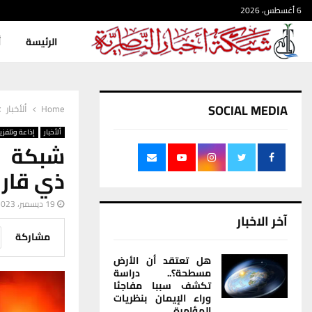
6 أغسطس، 2026
الرئيسة
أ
SOCIAL MEDIA
Home
ألأخبار
ألأخبار
إذاعة وتلفزي
شبكة اخ
ذي قار بعد اع
19 ديسمبر، 2023
آخر الاخبار
مشاركة
هل تعتقد أن الأرض
مسطحة؟.. دراسة
تكشف سببا مفاجئا
وراء الإيمان بنظريات
المؤامرة