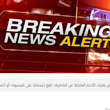
 كن أول من يعرف الأخبار العاجلة عن الناصرية– تابع حساباتنا على ف
شبك