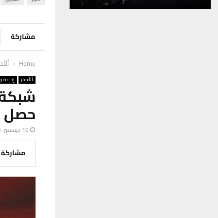
مشاركة
Home
ألأخب
ألأخبار
إذاعة وت
شبكة ا
حصل ع
19 ديسمبر، 2023
مشاركة