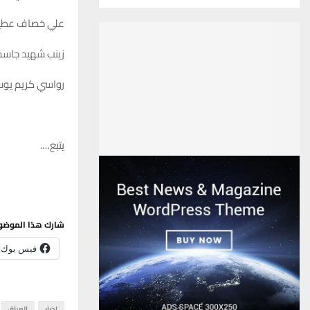
علي خصاف عطي
زينب شهيد جاسم
رواسي كريم يو
يتبع….
شارك هذا الموضو
فيس بوك
اخبار
العراق