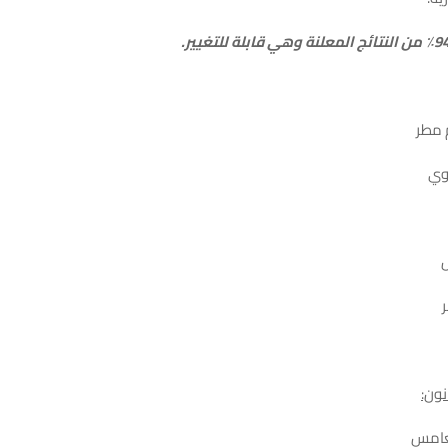
 مطر
وي
نون:
غامس