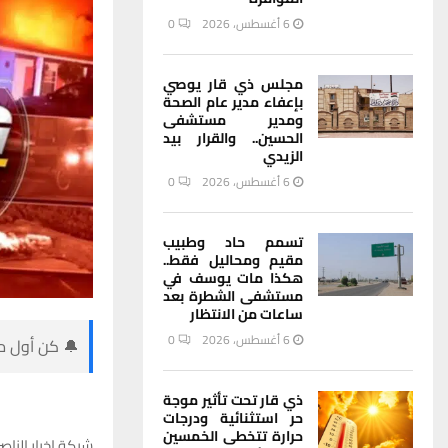
6 أغسطس، 2026
0
مجلس ذي قار يوصي
بإعفاء مدير عام الصحة
ومدير مستشفى
الحسين.. والقرار بيد
الزيدي
6 أغسطس، 2026
0
تسمم حاد وطبيب
مقيم ومحاليل فقط..
هكذا مات يوسف في
مستشفى الشطرة بعد
ساعات من الانتظار
6 أغسطس، 2026
0
🔔 كن أول من
ذي قار تحت تأثير موجة
حر استثنائية ودرجات
حرارة تتخطى الخمسين
شبكة اخبار الناصر