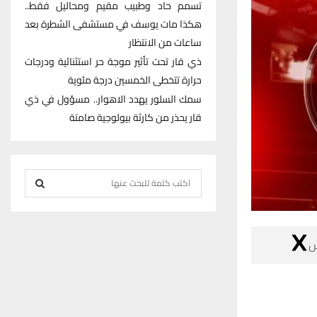
تسمم حاد وطبيب مقيم ومحاليل فقط..
هكذا مات يوسف في مستشفى الشطرة بعد
ساعات من الانتظار
ذي قار تحت تأثير موجة حر استثنائية ودرجات
حرارة تتخطى الخمسين درجة مئوية
سمك السلور يهدد الاهوار.. مسؤول في ذي
قار يحذر من كارثة بيولوجية صامتة
S
e
S
a
r
E

c
h
A
f
R
o