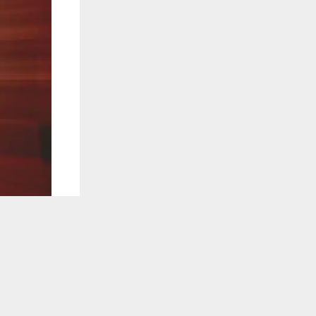
يستخدم هذا الموقع ملفات تعريف الارتباط لت
🔔 كن أول