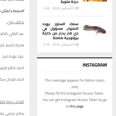
درجة مئوية
6 أغسطس، 2026
0
الاسماء تمثل 94٪ من النتائج المعلنة وهي قابلة للتغيير.
تحالف نبني:
سمك السلور يهدد
الاهوار.. مسؤول في
ذي قار يحذر من كارثة
عبد الباقي كاظم
بيولوجية صامتة
هدية جاسم علي
6 أغسطس، 2026
0
عزة عودة لايذ
INSTAGRAM
احمد ناظم فارس
احمد فرحان سكر
This message appears for Admin Users
only:
Please fill the Instagram Access Token.
You can get Instagram Access Token by go
ائتلاف دولة القا
to
this page
سالم عجمي م