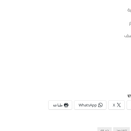
ة
سف
ع:
X
WhatsApp
طباعة
تلفزيون
ذي قار