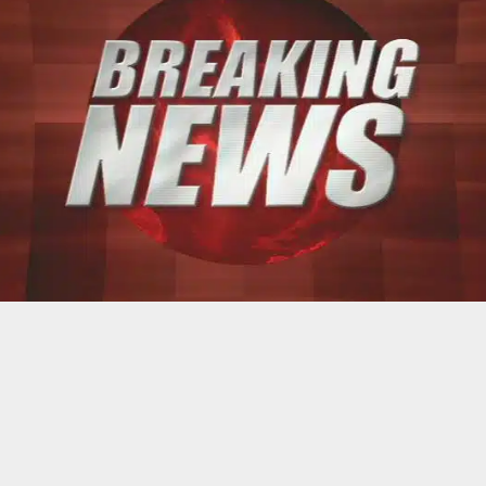
حسين تجربتك. سنفترض أنك موافق على هذا، ولكن يمكنك إلغاء الاشتراك إذا كنت
 من يعرف الأخبار العاجلة عن الناصرية– تابع حساباتنا على فيسبوك أو