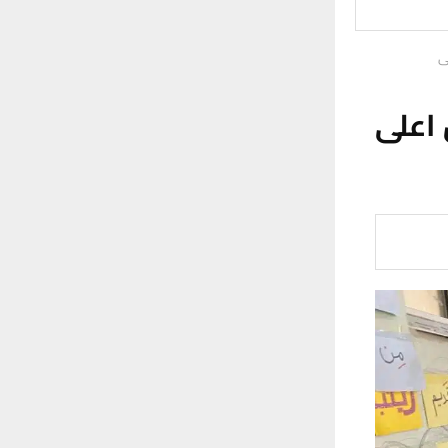
ى
اعلى