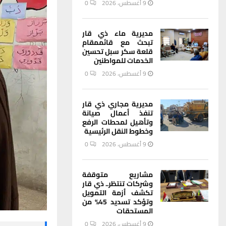
9 أغسطس، 2026
0
مديرية ماء ذي قار
تبحث مع قائممقام
قلعة سكر سبل تحسين
الخدمات للمواطنين
9 أغسطس، 2026
0
مديرية مجاري ذي قار
تنفذ أعمال صيانة
وتأهيل لمحطات الرفع
وخطوط النقل الرئيسية
9 أغسطس، 2026
0
مشاريع متوقفة
وشركات تنتظر.. ذي قار
تكشف أزمة التمويل
وتؤكد تسديد 45% من
المستحقات
9 أغسطس، 2026
0