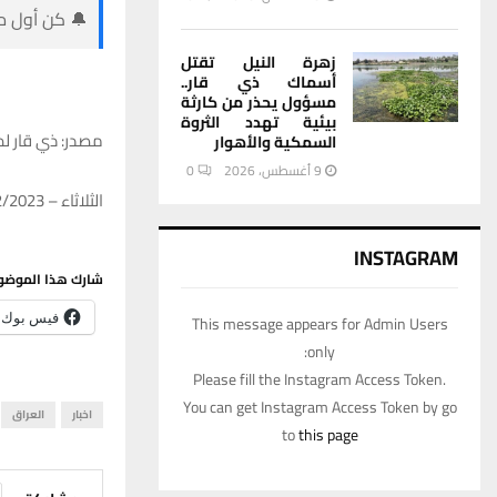
🔔 كن أول من
زهرة النيل تقتل
أسماك ذي قار..
مسؤول يحذر من كارثة
بيئية تهدد الثروة
مصدر: ذي قار ل
السمكية والأهوار
9 أغسطس، 2026
0
الثلاثاء – 19/12/2023 – 12:34
INSTAGRAM
شارك هذا الموضو
فيس بوك
This message appears for Admin Users
only:
Please fill the Instagram Access Token.
You can get Instagram Access Token by go
اخبار
العراق
to
this page