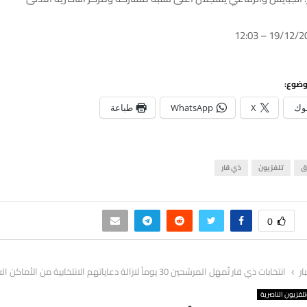
وضوع:
وك
X
WhatsApp
طباعة
ق
تلفزيون
ذي قار
0
ار
انتخابات ذي قار تُمهِل المرشحين 30 يوماً لازالة دعاياتهم الانتخابية من الأماكن العامة
لفزيون الناصرية