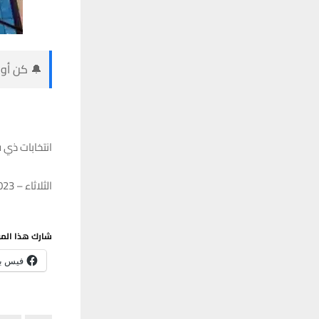
🔔 كن أول
انتخابات ذي قار تُمهِل المرشحين 0
الثلاثاء – 19/12/2023 – 11:37
شارك هذا الم
فيس ب