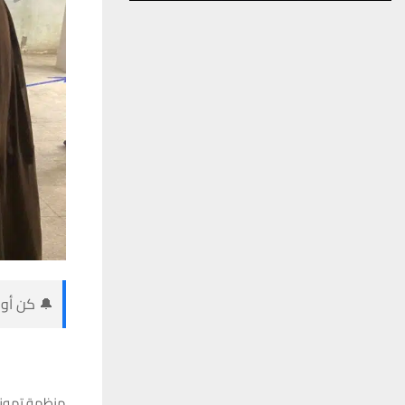
🔔 كن أول
منظمة تموز: 