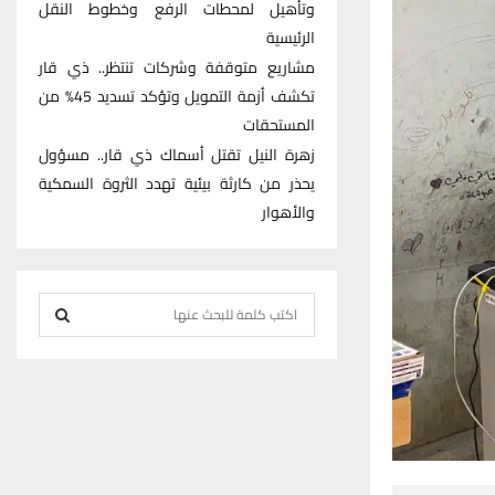
وتأهيل لمحطات الرفع وخطوط النقل
الرئيسية
مشاريع متوقفة وشركات تنتظر.. ذي قار
تكشف أزمة التمويل وتؤكد تسديد 45% من
المستحقات
زهرة النيل تقتل أسماك ذي قار.. مسؤول
يحذر من كارثة بيئية تهدد الثروة السمكية
والأهوار
S
e
S
a
r
E
c
h
A
f
R