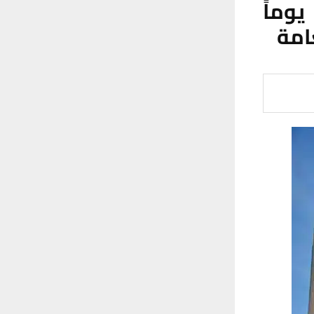
خابات ذي قار تُمهِل المرشحين 30 يوماً
عامة