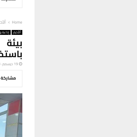
Home
ألأخب
ألأخبار
إذاعة وت
بيئة 
باستخد
19 ديسمبر، 2023
مشاركة