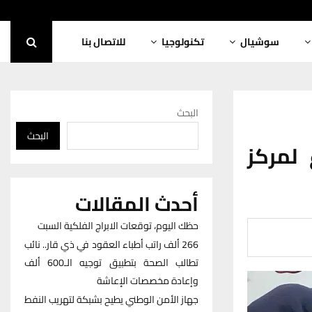
سوشيال
تكنولوجيا
للاتصال بنا
البحث
البحث
 اقتراع لمركز
أحدث المقالات
حظك اليوم، توقعات الابراج الفلكية السبت
266 ألف راتب أطباء العقود في ذي قار.. نائب
تطالب الصحة بتطبيق توجيه الـ600 ألف
وإعادة مخصصات الإعاشة
جهاز الأمن الوطني يطيح بشبكة لتهريب النفط