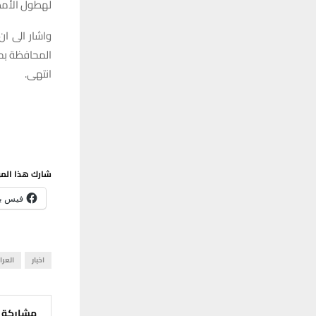
لهطول الأمطا
واشار الى ا
المحافظة بمدى ر
انتهى.
شارك هذا الم
فيس ب
اخبار
العرا
مشاركة