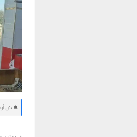
🔔 كن أول