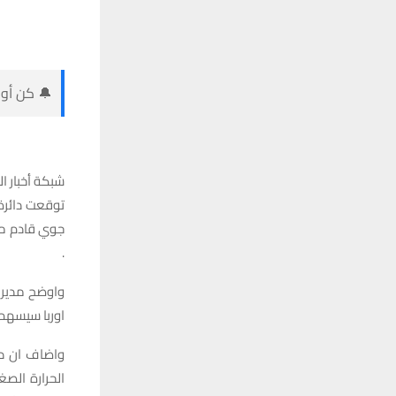
🔔 كن أول
شبكة أخبار ال
توقعت دائرة 
جوي قادم من
.
واوضح مدير ا
اوربا سيسهم ب