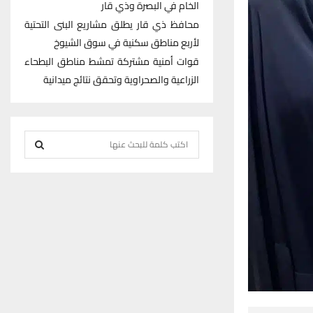
الخام في البصرة وذي قار
محافظ ذي قار يطلق مشاريع البنى التحتية
لأربع مناطق سكنية في سوق الشيوخ
قوات أمنية مشتركة تمشط مناطق البطحاء
الزراعية والصحراوية وتحقق نتائج ميدانية
S
e
S
a
r
E
c
h
A
f
R
o
r
C
:
H