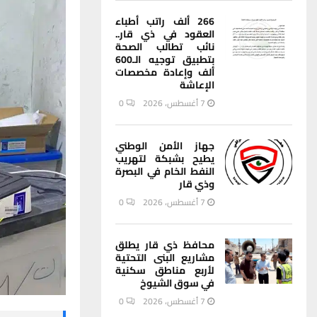
266 ألف راتب أطباء
العقود في ذي قار..
نائب تطالب الصحة
بتطبيق توجيه الـ600
ألف وإعادة مخصصات
الإعاشة
7 أغسطس، 2026
0
جهاز الأمن الوطني
يطيح بشبكة لتهريب
النفط الخام في البصرة
وذي قار
7 أغسطس، 2026
0
محافظ ذي قار يطلق
مشاريع البنى التحتية
لأربع مناطق سكنية
في سوق الشيوخ
7 أغسطس، 2026
0