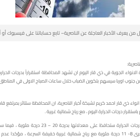
 من يعرف الأخبار العاجلة عن الناصرية– تابع حساباتنا على فيسبوك أو
ناصرية:
الانواء الجوية في ذي قار اليوم ان تشهد المحافظة استقراراً بدرجات الحرارة 
 جنوب اوربا سيسهم بتكوين الضباب خلال ساعات الصباح الاولى في المناط
نواء ذي قار احمد كريم لشبكة أخبار الناصرية، ان المحافظة ستتاثر بمرتفع ق
استقرار درجات الحرارة اليوم ، مع رياح شمالية غربية .
واضاف ان درجات الحرارة ستحافظ على معدلاتها بدرجة 20 – 23
الحرارة الصغرى 8- 11 درجة مئوية مع رياح شمالية غربية خفيفة السرعة ، مؤكدا 