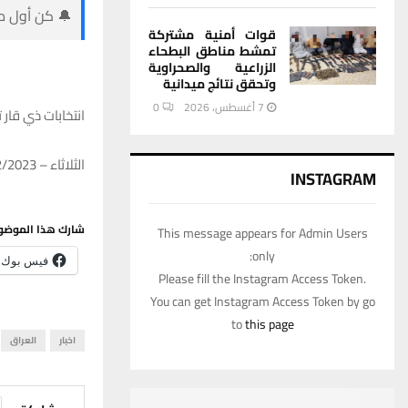
🔔 كن أول من
قوات أمنية مشتركة
تمشط مناطق البطحاء
الزراعية والصحراوية
وتحقق نتائج ميدانية
7 أغسطس، 2026
0
انتخابات ذي قار ترسل 72 محطة اقتراع ل
الثلاثاء – 19/12/2023 – 11:12
INSTAGRAM
شارك هذا الموضو
This message appears for Admin Users
only:
فيس بوك
Please fill the Instagram Access Token.
You can get Instagram Access Token by go
to
this page
اخبار
العراق