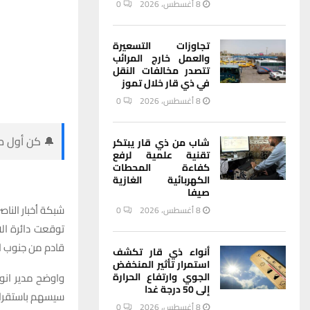
8 أغسطس، 2026
0
تجاوزات التسعيرة
والعمل خارج المرائب
تتصدر مخالفات النقل
في ذي قار خلال تموز
8 أغسطس، 2026
0
🔔 كن أول من
شاب من ذي قار يبتكر
تقنية علمية لرفع
كفاءة المحطات
الكهربائية الغازية
صيفا
شبكة أخبار الناصر
8 أغسطس، 2026
0
توقعت دائرة الا
قادم من جنوب او
أنواء ذي قار تكشف
استمرار تأثير المنخفض
واوضح مدير انوا
الجوي وارتفاع الحرارة
إلى 50 درجة غدا
سيسهم باستقرار د
8 أغسطس، 2026
0