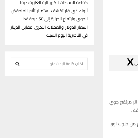
كفاءة المحطات الكهربائية الغازية صيفا
أنواء ذي قار تكشف استمرار تأثير المنخفض
الجوي وارتفاع الحرارة إلى 50 درجة غدا
اسعار الدولار والعملات الاخرى مقابل الدينار
في الناصرية اليوم السبت
S

e
S
a
r
E
c
h
A
توقعت دائرة ال
f
قاد
R
o
r
واوضح مدير انو
C
:
H