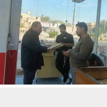
حسين تجربتك. سنفترض أنك موافق على هذا، ولكن يمكنك إلغاء الاشتراك إذا كنت
 من يعرف الأخبار العاجلة عن الناصرية– تابع حساباتنا على فيسبوك أو