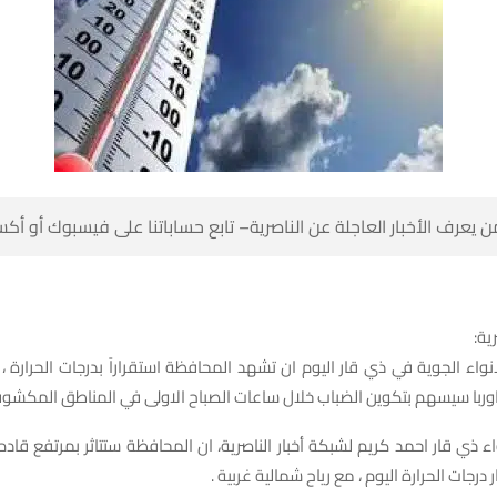
 كن أول من يعرف الأخبار العاجلة عن الناصرية– تابع حساباتنا على ف
شبك
انواء الجوية في ذي قار اليوم ان تشهد المحافظة استقراراً بدرجات الحرارة 
م من جنوب اوربا سيسهم بتكوين الضباب خلال ساعات الصباح الاولى في الم
اء ذي قار احمد كريم لشبكة أخبار الناصرية، ان المحافظة ستتاثر بمرتفع قاد
سيسهم باستقرار درجات الحرارة اليوم ، مع ريا