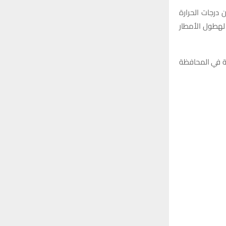
جة مئوية ، فيما ستكون درجات الحرارة
ة لهطول الأمطار
ية في المحافظة