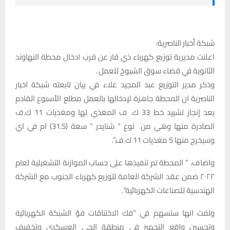
شبكة أخبار الناصرية:
اعلنت مديرية توزيع كهرباء ذي قار عن قرب ادخال محطة النهاوند
الثانوية في قضاء سوق الشيوخ للعمل .
وذكر مدير التوزيع عبد المجيد علاء في بيان تابعته شبكة اخبار
الناصرية ان المحطة جاهزة لإدخالها بالعمل مطلع الأسبوع القادم
بعد إنجاز تشييد خط 33 ك. ف المغذي لها ومغذيات 11 ك.ف
الصادرة منها وهي من نوع ” شنايدر ” سعة (31.5) ام في اي
وسيخرج منها 5 مغذيات 11 ك.ف.”.
واضاف، ” المحطة تم تنفيذها على حساب الموازنة التشغيلية لعام
٢٠٢٢ ضمن عقد الشركة العامة لتوزيع كهرباء الجنوب مع الشركة
الهندسية للصناعات الكهربائية”.
ولفت انها ستسهم في “فك الاختناقات فؤ الشبكة الكهربائية
وتحسين واقع التجهيز في منطقة الحي العسكري وتخفيف