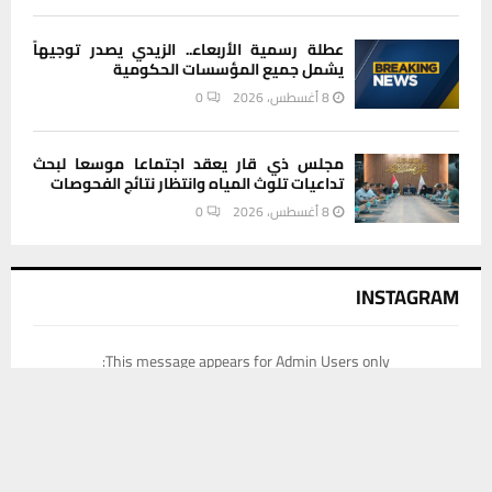
عطلة رسمية الأربعاء.. الزيدي يصدر توجيهاً
يشمل جميع المؤسسات الحكومية
8 أغسطس، 2026
0
مجلس ذي قار يعقد اجتماعا موسعا لبحث
تداعيات تلوث المياه وانتظار نتائج الفحوصات
8 أغسطس، 2026
0
INSTAGRAM
This message appears for Admin Users only:
يستخدم هذا الموقع ملفات تعريف الارتباط لتحسين تجربتك. سنفترض أنك
Please fill the Instagram Access Token. You can get Instagram
موافق على هذا، ولكن يمكنك إلغاء الاشتراك إذا كنت ترغب في ذلك.
Access Token by go to
this page
موافق
قراءة المزيد